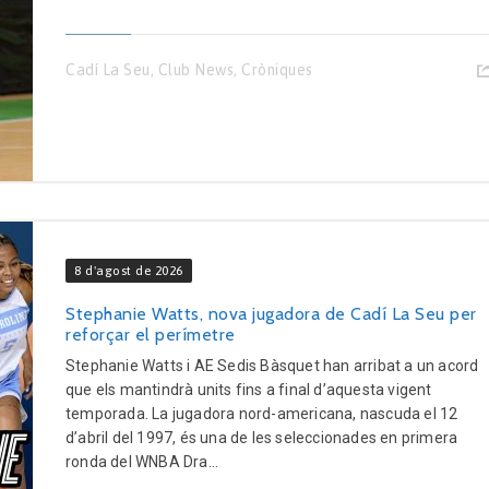
Cadí La Seu
,
Club News
,
Cròniques
8 d'agost de 2026
Stephanie Watts, nova jugadora de Cadí La Seu per
reforçar el perímetre
Stephanie Watts i AE Sedis Bàsquet han arribat a un acord
que els mantindrà units fins a final d’aquesta vigent
temporada. La jugadora nord-americana, nascuda el 12
d’abril del 1997, és una de les seleccionades en primera
ronda del WNBA Dra...