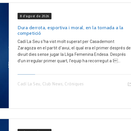
8 d'agost de 2026
Dura derrota, esportiva i moral, en la tornada a la
competició
Cadí La Seu s’ha vist molt superat per Casademont
Zaragoza en el partit d’avui, el qual era el primer després de
divuit dies sense jugar la Lliga Femenina Endesa. Després
d’un irregular primer quart, l’equip ha recorregut a l...
Cadí La Seu
,
Club News
,
Cròniques