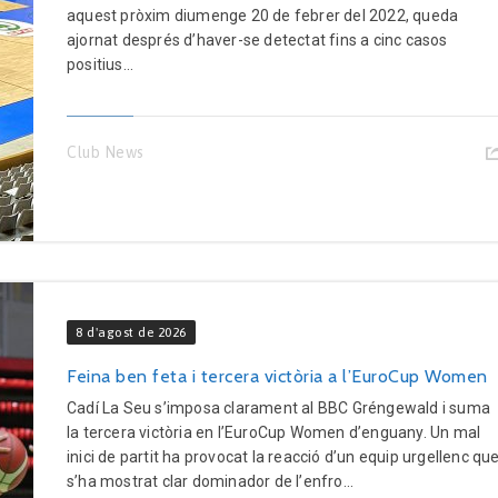
aquest pròxim diumenge 20 de febrer del 2022, queda
ajornat després d’haver-se detectat fins a cinc casos
positius...
Club News
8 d'agost de 2026
Feina ben feta i tercera victòria a l’EuroCup Women
Cadí La Seu s’imposa clarament al BBC Gréngewald i suma
la tercera victòria en l’EuroCup Women d’enguany. Un mal
inici de partit ha provocat la reacció d’un equip urgellenc qu
s’ha mostrat clar dominador de l’enfro...