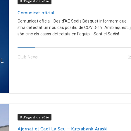
8 d'agost de 2026
Comunicat oficial
Comunicat oficial Des d’AE Sedis Bàsquet informem que
s’ha detectat un nou cas positiu de COVID-19. Amb aquest, 
són cinc els casos detectats en l’equip. Sent el Sedis!
Club News
8 d'agost de 2026
Ajornat el Cadí La Seu – Kutxabank Araski