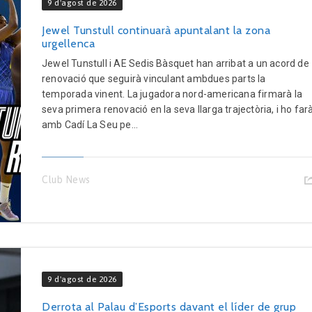
9 d'agost de 2026
Jewel Tunstull continuarà apuntalant la zona
urgellenca
Jewel Tunstull i AE Sedis Bàsquet han arribat a un acord de
renovació que seguirà vinculant ambdues parts la
temporada vinent. La jugadora nord-americana firmarà la
seva primera renovació en la seva llarga trajectòria, i ho far
amb Cadí La Seu pe...
Club News
9 d'agost de 2026
Derrota al Palau d’Esports davant el líder de grup