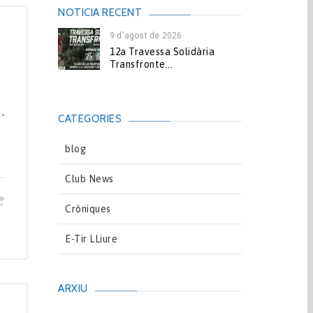
NOTICIA RECENT
9 d'agost de 2026
12a Travessa Solidària
Transfronte...
i-
CATEGORIES
blog
Club News
Cròniques
E-Tir LLiure
ARXIU