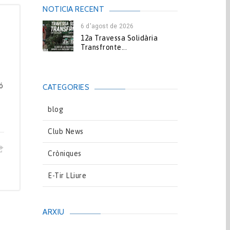
NOTICIA RECENT
6 d'agost de 2026
12a Travessa Solidària
Transfronte...
ó
CATEGORIES
blog
Club News
Cròniques
E-Tir LLiure
ARXIU