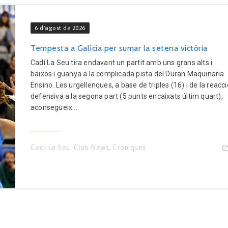
6 d'agost de 2026
Tempesta a Galícia per sumar la setena victòria
Cadí La Seu tira endavant un partit amb uns grans alts i
baixos i guanya a la complicada pista del Duran Maquinaria
Ensino. Les urgellenques, a base de triples (16) i de la reacci
defensiva a la segona part (5 punts encaixats últim quart),
aconsegueix...
Cadí La Seu
,
Club News
,
Cròniques