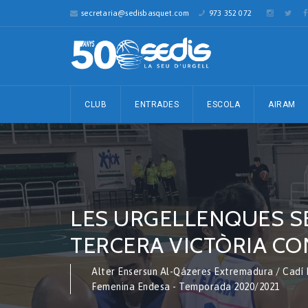
secretaria@sedisbasquet.com
973 352 072
CLUB
ENTRADES
ESCOLA
AIRAM
LES URGELLENQUES SEG
TERCERA VICTÒRIA CON
Alter Ensersun Al-Qázeres Extremadura / Cadí L
Femenina Endesa - Temporada 2020/2021