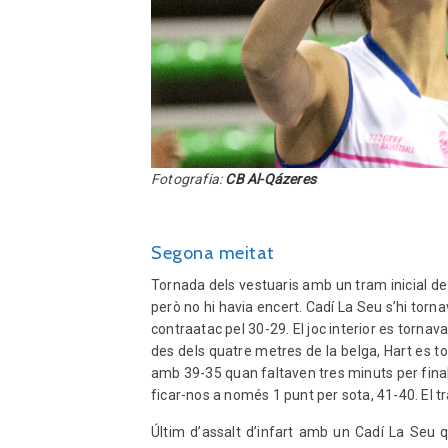
Fotografia:
CB Al-Qázeres
Segona meitat
Tornada dels vestuaris amb un tram inicial de 
però no hi havia encert. Cadí La Seu s’hi torn
contraatac pel 30-29. El joc interior es tornav
des dels quatre metres de la belga, Hart es to
amb 39-35 quan faltaven tres minuts per finalit
ficar-nos a només 1 punt per sota, 41-40. El tr
Últim d’assalt d’infart amb un Cadí La Seu qu