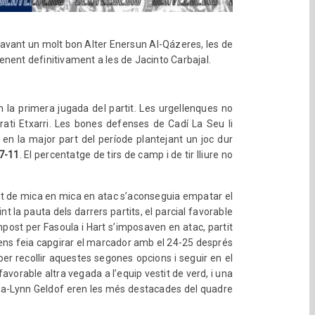
Davant un molt bon Alter Enersun Al-Qázeres, les de
nent definitivament a les de Jacinto Carbajal.
 la primera jugada del partit. Les urgellenques no
Irati Etxarri. Les bones defenses de Cadí La Seu li
 en la major part del període plantejant un joc dur
7-11
. El percentatge de tirs de camp i de tir lliure no
sumant de mica en mica en atac s’aconseguia empatar el
 la pauta dels darrers partits, el parcial favorable
mpost per Fasoula i Hart s’imposaven en atac, partit
 ens feia capgirar el marcador amb el 24-25 després
 per recollir aquestes segones opcions i seguir en el
vorable altra vegada a l’equip vestit de verd, i una
rena-Lynn Geldof eren les més destacades del quadre