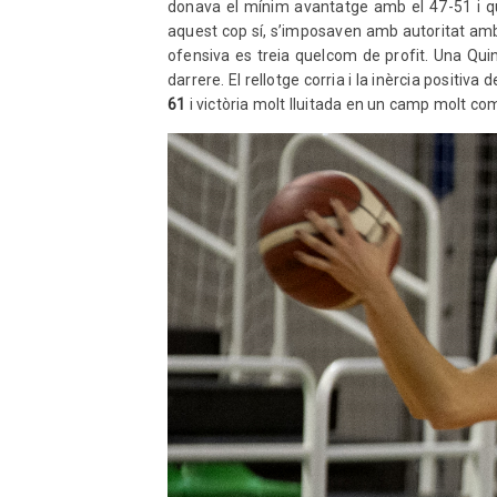
donava el mínim avantatge amb el 47-51 i que
aquest cop sí, s’imposaven amb autoritat amb
ofensiva es treia quelcom de profit. Una Qui
darrere. El rellotge corria i la inèrcia positiv
61
i victòria molt lluitada en un camp molt com