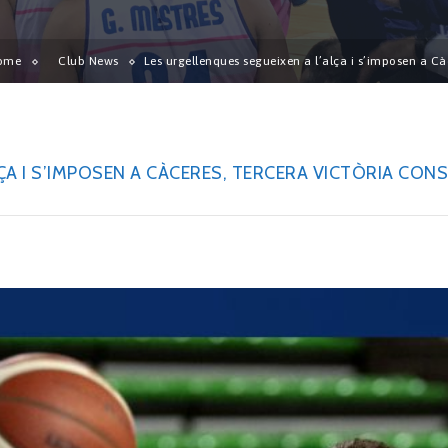
ome
Club News
Les urgellenques segueixen a l’alça i s’imposen a Cà
A I S’IMPOSEN A CÀCERES, TERCERA VICTÒRIA CONS