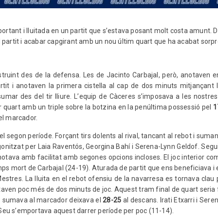
ortant i lluitada en un partit que s’estava posant molt costa amunt. 
partit i acabar capgirant amb un nou últim quart que ha acabat sorpre
ruint des de la defensa. Les de Jacinto Carbajal, però, anotaven en
rtit i anotaven la primera cistella al cap de dos minuts mitjançant 
umar des del tir lliure. L’equip de Càceres s’imposava a les nostres
mer quart amb un triple sobre la botzina en la penúltima possessió pel
1
el marcador.
ici del segon període. Forçant tirs dolents al rival, tancant al rebot i 
onitzat per Laia Raventós, Georgina Bahí i Serena-Lynn Geldof. Seguint
 anotava amb facilitat amb segones opcions incloses. El joc interior co
ps mort de Carbajal (24-19). Aturada de partit que ens beneficiava i
 Mestres. La lluita en el rebot ofensiu de la navarresa es tornava clau
aven poc més de dos minuts de joc. Aquest tram final de quart seria fa
 no sumava al marcador deixava el
28-25
al descans. Irati Etxarri i Se
a Seu s’emportava aquest darrer període per poc (11-14).