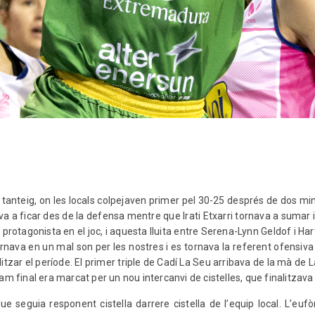
tanteig, on les locals colpejaven primer pel 30-25 després de dos minu
ava a ficar des de la defensa mentre que Irati Etxarri tornava a sumar 
a protagonista en el joc, i aquesta lluita entre Serena-Lynn Geldof i Ha
rnava en un mal son per les nostres i es tornava la referent ofensiva
zar el període. El primer triple de Cadí La Seu arribava de la mà de La
am final era marcat per un nou intercanvi de cistelles, que finalitzava I
e seguia responent cistella darrere cistella de l’equip local. L’euf