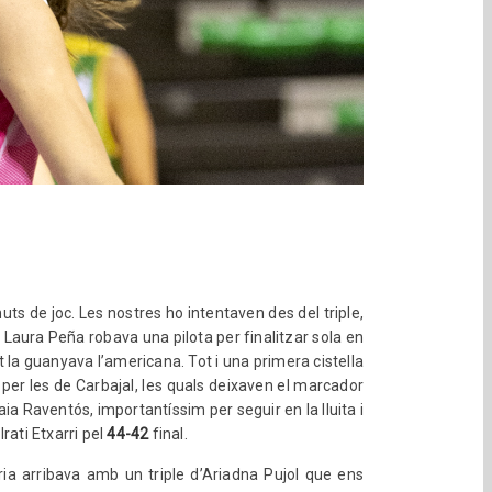
ts de joc. Les nostres ho intentaven des del triple,
i Laura Peña robava una pilota per finalitzar sola en
rt la guanyava l’americana. Tot i una primera cistella
 per les de Carbajal, les quals deixaven el marcador
ia Raventós, importantíssim per seguir en la lluita i
rati Etxarri pel
44-42
final.
òria arribava amb un triple d’Ariadna Pujol que ens