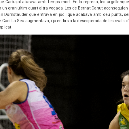
 Carbajal aturava amb temps mort. En la represa, les urgellenques 
 un gran últim quart altra vegada. Les de Bernat Canut aconseguien e
nn Dornstauder que entrava en joc i que acabava amb deu punts, sent 
a de Cadí La Seu augmentava, i ja en tirs a la desesperada de les rivals,
plicat.