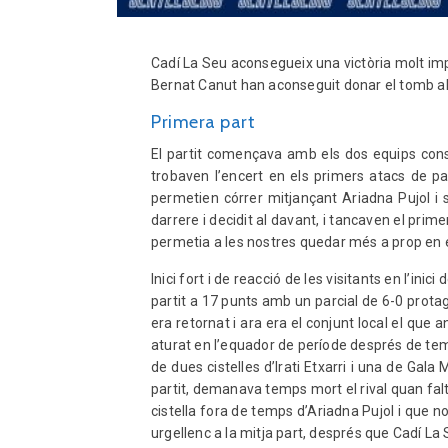
Cadí La Seu aconsegueix una victòria molt imp
Bernat Canut han aconseguit donar el tomb al 
Primera part
El partit començava amb els dos equips const
trobaven l’encert en els primers atacs de pa
permetien córrer mitjançant Ariadna Pujol i s
darrere i decidit al davant, i tancaven el pri
permetia a les nostres quedar més a prop en 
Inici fort i de reacció de les visitants en l’in
partit a 17 punts amb un parcial de 6-0 protag
era retornat i ara era el conjunt local el que
aturat en l’equador de període després de tem
de dues cistelles d’Irati Etxarri i una de Gala
partit, demanava temps mort el rival quan falt
cistella fora de temps d’Ariadna Pujol i que
urgellenc a la mitja part, després que Cadí L