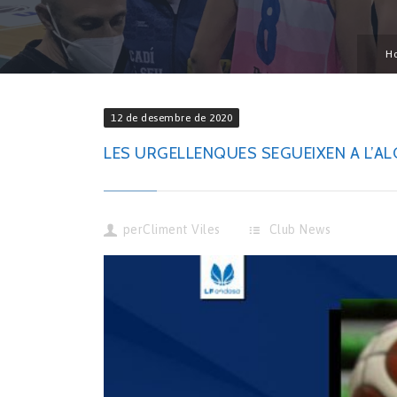
H
12 de desembre de 2020
LES URGELLENQUES SEGUEIXEN A L’ALÇ
per
Climent Viles
Club News