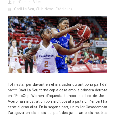
per
Climent Viles
Cadí La Seu
,
Club News
,
Cròniques
Tot i estar per davant en el marcador durant bona part del
partit, Cadí La Seu torna cap a casa amb la primera derrota
en l’EuroCup Women d’aquesta temporada. Les de Jordi
Acero han mostrat un bon molt posat a pista on l’encert ha
estat el gran aliat. En la segona part, un millor Casademont
Zaragoza en els inicis de períodes junts amb els nostres