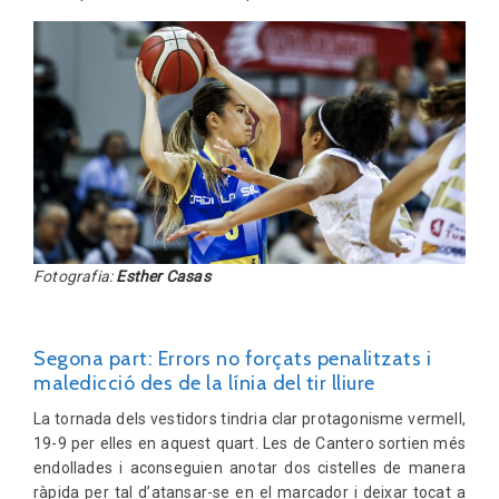
Fotografia:
Esther Casas
Segona part: Errors no forçats penalitzats i
maledicció des de la línia del tir lliure
La tornada dels vestidors tindria clar protagonisme vermell,
19-9 per elles en aquest quart. Les de Cantero sortien més
endollades i aconseguien anotar dos cistelles de manera
ràpida per tal d’atansar-se en el marcador i deixar tocat a