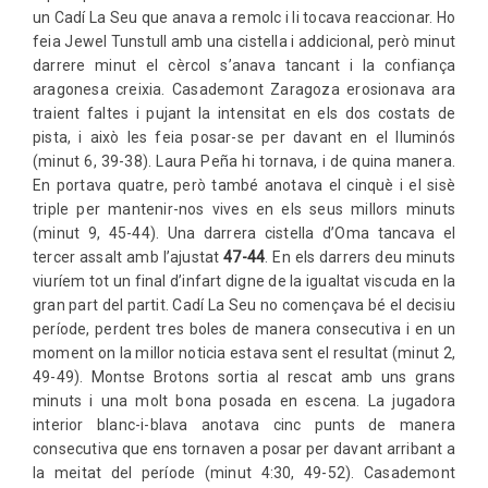
un Cadí La Seu que anava a remolc i li tocava reaccionar. Ho
feia Jewel Tunstull amb una cistella i addicional, però minut
darrere minut el cèrcol s’anava tancant i la confiança
aragonesa creixia. Casademont Zaragoza erosionava ara
traient faltes i pujant la intensitat en els dos costats de
pista, i això les feia posar-se per davant en el lluminós
(minut 6, 39-38). Laura Peña hi tornava, i de quina manera.
En portava quatre, però també anotava el cinquè i el sisè
triple per mantenir-nos vives en els seus millors minuts
(minut 9, 45-44). Una darrera cistella d’Oma tancava el
tercer assalt amb l’ajustat
47-44
. En els darrers deu minuts
viuríem tot un final d’infart digne de la igualtat viscuda en la
gran part del partit. Cadí La Seu no començava bé el decisiu
període, perdent tres boles de manera consecutiva i en un
moment on la millor noticia estava sent el resultat (minut 2,
49-49). Montse Brotons sortia al rescat amb uns grans
minuts i una molt bona posada en escena. La jugadora
interior blanc-i-blava anotava cinc punts de manera
consecutiva que ens tornaven a posar per davant arribant a
la meitat del període (minut 4:30, 49-52). Casademont