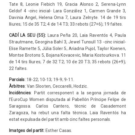
Tate 8, Leonie Fiebich 19, Gracia Alonso 2, Serena-Lynn
Geldof 4 -cinc inicial- Lara González 1, Carmen Grande 3,
Davinia Angel, Helena Oma 7, Laura Zelnyte. 14 de 19 tirs
lliures; 15 de 35 T2; 4 de 14 T3; 33 rebots (27+6); 19 faltes.
CADÍ LA SEU (55):
Laura Peña 20, Laia Raventós 4, Paula
Strautmane, Georgina Bahí 3, Jewel Tunsull 13 -cinc inicial-
Elise Ramette 5, Júlia Soler 5, Ariadna Pujol, Taylor Koenen,
Montse Brotons 5, Bojana Kovacevic, Maria Kostourkova. 11
de 14 tirs lliures; 7 de 32 T2; 10 de 20 T3; 35 rebots (26+9);
22 faltes.
Parcials
: 18-22; 10-13; 19-9; 9-11.
Àrbitres
: Van Slooten, Ceccarelli, Hodzic.
Incidències
: Partit corresponent a la segona jornada de
l’EuroCup Women disputada al Pabellón Príncipe Felipe de
Saragossa. Carlos Cantero, tècnic de Casademont
Zaragoza, ha rebut una falta tècnica. Laia Raventós ha
estat expulsada del partit amb cinc faltes personals.
Imatges del partit
: Esther Casas.