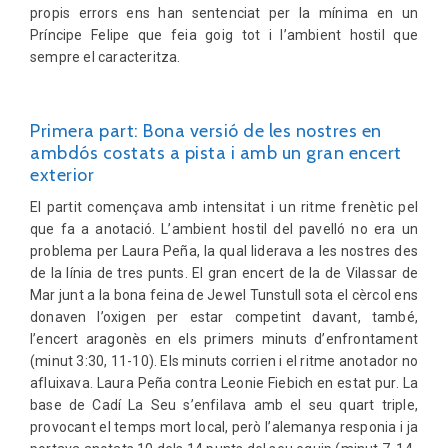
propis errors ens han sentenciat per la mínima en un
Príncipe Felipe que feia goig tot i l’ambient hostil que
sempre el caracteritza.
Primera part: Bona versió de les nostres en
ambdós costats a pista i amb un gran encert
exterior
El partit començava amb intensitat i un ritme frenètic pel
que fa a anotació. L’ambient hostil del pavelló no era un
problema per Laura Peña, la qual liderava a les nostres des
de la línia de tres punts. El gran encert de la de Vilassar de
Mar junt a la bona feina de Jewel Tunstull sota el cèrcol ens
donaven l’oxigen per estar competint davant, també,
l’encert aragonès en els primers minuts d’enfrontament
(minut 3:30, 11-10). Els minuts corrien i el ritme anotador no
afluixava. Laura Peña contra Leonie Fiebich en estat pur. La
base de Cadí La Seu s’enfilava amb el seu quart triple,
provocant el temps mort local, però l’alemanya responia i ja