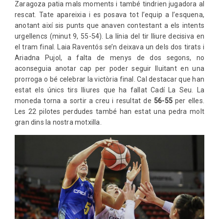
Zaragoza patia mals moments i també tindrien jugadora al
rescat. Tate apareixia i es posava tot l’equip a l’esquena,
anotant així sis punts que anaven contestant a els intents
urgellencs (minut 9, 55-54). La línia del tir lliure decisiva en
el tram final. Laia Raventós se’n deixava un dels dos tirats i
Ariadna Pujol, a falta de menys de dos segons, no
aconseguia anotar cap per poder seguir lluitant en una
prorroga o bé celebrar la victòria final. Cal destacar que han
estat els únics tirs lliures que ha fallat Cadí La Seu. La
moneda torna a sortir a creu i resultat de
56-55
per elles.
Les 22 pilotes perdudes també han estat una pedra molt
gran dins la nostra motxilla.