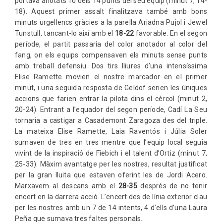
portava anotats 10 dels 14 punts del seu equip (minut 7, 14-
18). Aquest primer assalt finalitzava també amb bons
minuts urgellencs gràcies a la parella Ariadna Pujol i Jewel
Tunstull, tancant-lo així amb el
18-22
favorable. En el segon
període, el partit passaria del color anotador al color del
fang, on els equips compensaven els minuts sense punts
amb treball defensiu. Dos tirs lliures d’una intensíssima
Elise Ramette movien el nostre marcador en el primer
minut, i una seguida resposta de Geldof serien les úniques
accions que farien entrar la pilota dins el cèrcol (minut 2,
20-24). Entrant a l’equador del segon període, Cadí La Seu
tornaria a castigar a Casademont Zaragoza des del triple.
La mateixa Elise Ramette, Laia Raventós i Júlia Soler
sumaven de tres en tres mentre que l’equip local seguia
vivint de la inspiració de Fiebich i el talent d’Ortiz (minut 7,
25-33). Màxim avantatge per les nostres, resultat justificat
per la gran lluita que estaven oferint les de Jordi Acero.
Marxavem al descans amb el
28-35
després de no tenir
encert en la darrera acció. L’encert des de línia exterior clau
per les nostres amb un 7 de 14 intents, 4 d’ells d’una Laura
Peña que sumava tres faltes personals.