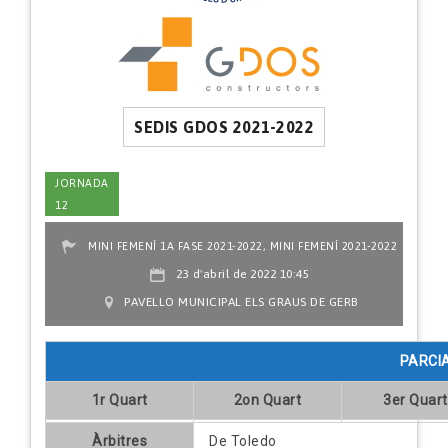
SEDIS GDOS 2021-2022
JORNADA
12
,
MINI FEMENÍ 1A FASE 2021-2022
MINI FEMENÍ 2021-2022
23 d'abril de 2022 10:45
PAVELLO MUNICIPAL ELS GRAUS DE GERB
PARCI
1r Quart
2on Quart
3er Quart
Àrbitres
De Toledo