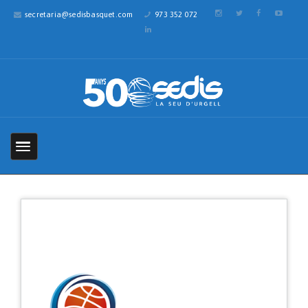
secretaria@sedisbasquet.com
973 352 072