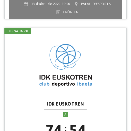
13 d'abril de 2022 20:00
PALAU D'ESPORTS
CRÒNICA
JORNADA 28
IDK EUSKOTREN
A
74
54
: