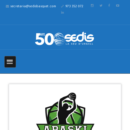
secretaria@sedisbasquet.com
973 352 072