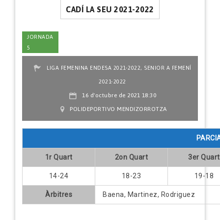
CADÍ LA SEU 2021-2022
JORNADA
5
,
LIGA FEMENINA ENDESA 2021-2022
SENIOR A FEMENÍ
2021-2022
16 d'octubre de 2021 18:30
POLIDEPORTIVO MENDIZORROTZA
PARCI
1r Quart
2on Quart
3er Quart
14-24
18-23
19-18
Àrbitres
Baena, Martinez, Rodriguez