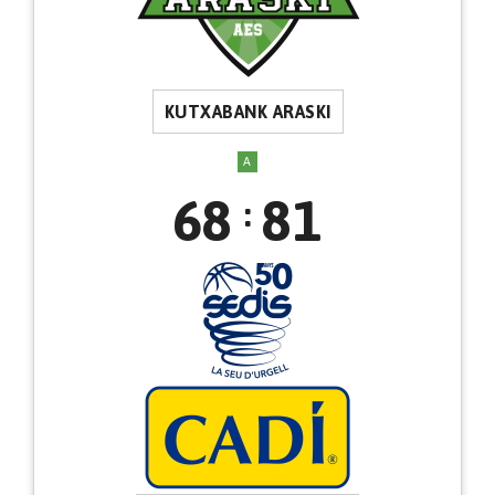
KUTXABANK ARASKI
A
68
81
: