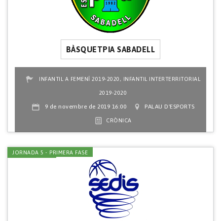
BÀSQUETPIA SABADELL
,
INFANTIL A FEMENÍ 2019-2020
INFANTIL INTERTERRITORIAL
2019-2020
9 de novembre de 2019 16:00
PALAU D'ESPORTS
CRÒNICA
JORNADA 5 - PRIMERA FASE