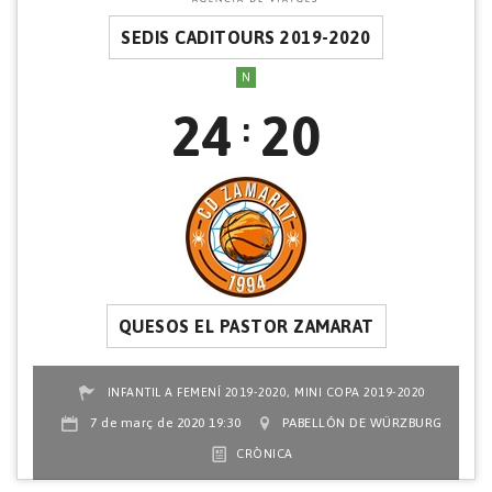
SEDIS CADITOURS 2019-2020
N
24
20
:
QUESOS EL PASTOR ZAMARAT
,
INFANTIL A FEMENÍ 2019-2020
MINI COPA 2019-2020
7 de març de 2020 19:30
PABELLÓN DE WÜRZBURG
CRÒNICA