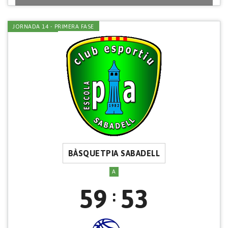
JORNADA 14 - PRIMERA FASE
BÀSQUETPIA SABADELL
A
59
53
: