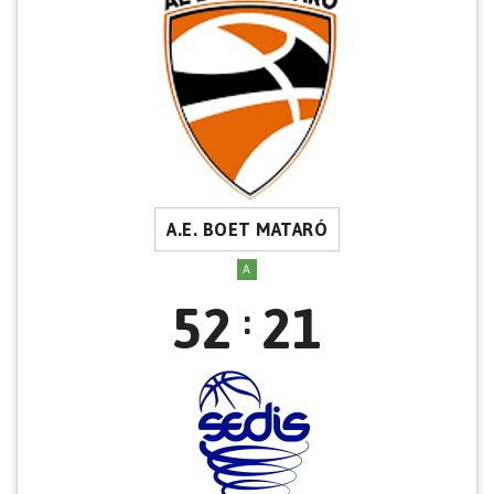
A.E. BOET MATARÓ
A
52
21
: