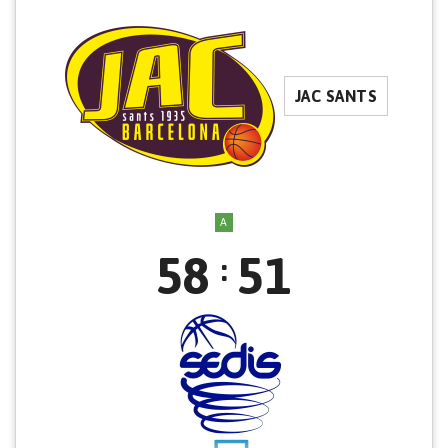
JAC SANTS
A
58
51
: