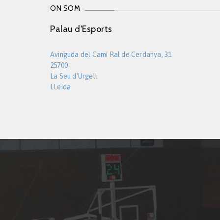
ON SOM
Palau d'Esports
Avinguda del Camí Ral de Cerdanya, 31
25700
La Seu d'Urgell
LLeida