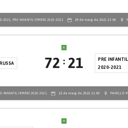
,
29 de maig de 2021 13:00
0-2021
PRE-INFANTIL FEMENÍ 2020-2021
A
72
21
:
PRE INFANTI
ERUSSA
2020-2021
22 de maig de 2021 11:00
PAVELLÓ 
E-INFANTIL FEMENÍ 2020-2021
H