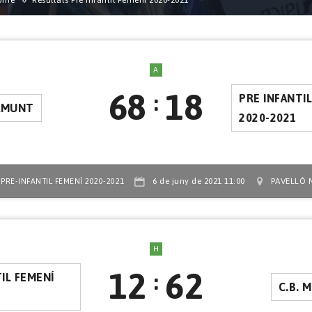
ome
Resultats Pre Infantil Femení 2020-2021
A
68
18
:
PRE INFANTI
RAMUNT
2020-2021
,
6 de juny de 2021 11:00
PAVELLÓ 
PRE-INFANTIL FEMENÍ 2020-2021
H
12
62
:
IL FEMENÍ
C.B. 