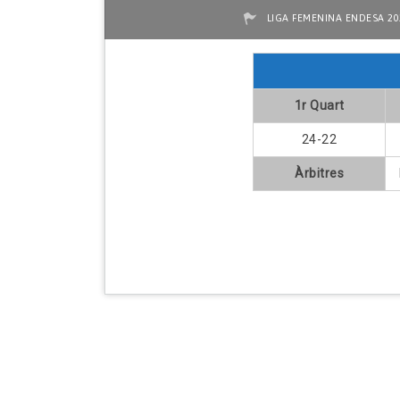
LIGA FEMENINA ENDESA 20
1r Quart
24-22
Àrbitres