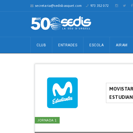
secretaria@sedisbasquet.com
973 352 072
CLUB
ENTRADES
ESCOLA
AIRAM
MOVISTA
ESTUDIAN
JORNADA 1