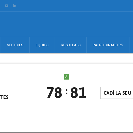
NOTICIES
EQUIPS
RESULTATS
PATROCINADORS
A
78
81
:
R
CADÍ LA SEU
TES