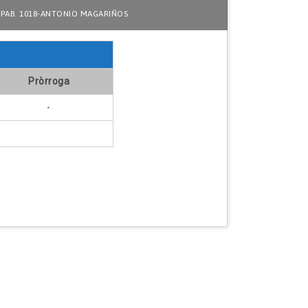
PAB. 1018-ANTONIO MAGARIÑOS
Pròrroga
-