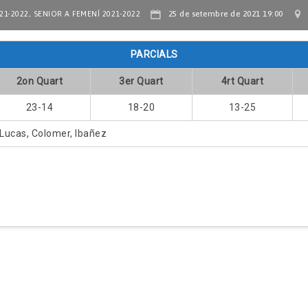
,
25 de setembre de 2021 19:00
21-2022
SENIOR A FEMENÍ 2021-2022
PARCIALS
2on Quart
3er Quart
4rt Quart
23-14
18-20
13-25
Lucas, Colomer, Ibañez
COMENTARI DEL PARTIT