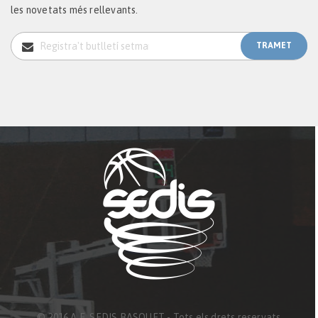
les novetats més rellevants.
© 2016 A.E. SEDIS BASQUET - Tots els drets reservats