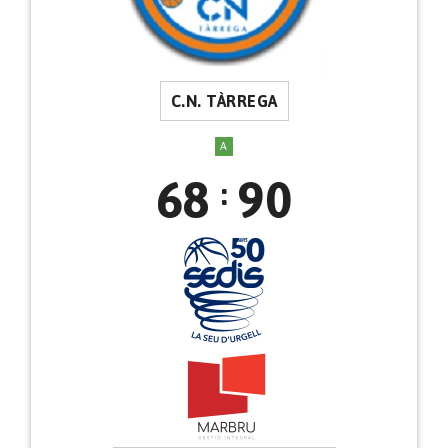
C.N. TÀRREGA
A
68
90
: