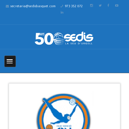
secretaria@sedisbasquet.com
973 352 072