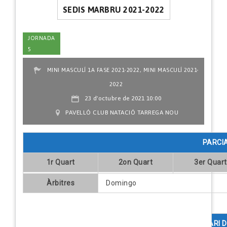
SEDIS MARBRU 2021-2022
JORNADA
5
,
MINI MASCULÍ 1A FASE 2021-2022
MINI MASCULÍ 2021-
2022
23 d'octubre de 2021 10:00
PAVELLÓ CLUB NATACIÓ TARREGA NOU
PARCI
1r Quart
2on Quart
3er Quart
Àrbitres
Domingo
COMENTARI D