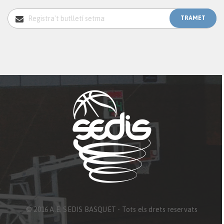
© 2016 A.E. SEDIS BASQUET - Tots els drets reservats