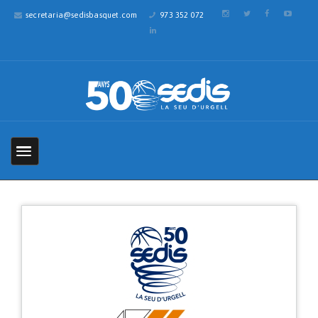
secretaria@sedisbasquet.com
973 352 072