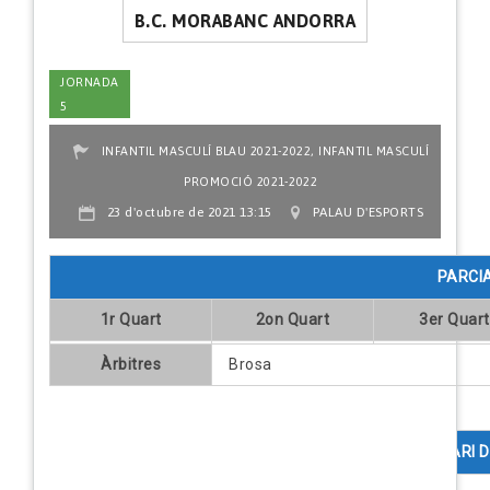
B.C. MORABANC ANDORRA
JORNADA
5
,
INFANTIL MASCULÍ BLAU 2021-2022
INFANTIL MASCULÍ
PROMOCIÓ 2021-2022
23 d'octubre de 2021 13:15
PALAU D'ESPORTS
PARCI
1r Quart
2on Quart
3er Quart
Àrbitres
Brosa
COMENTARI D