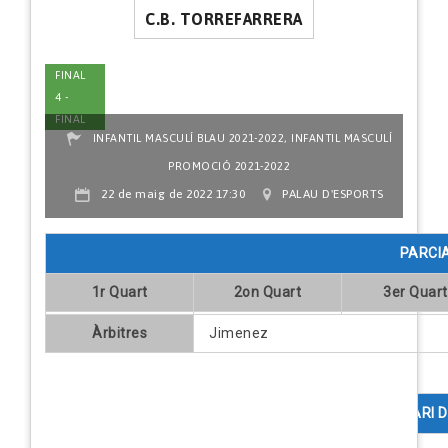
C.B. TORREFARRERA
FINAL
4 -
FINAL
,
INFANTIL MASCULÍ BLAU 2021-2022
INFANTIL MASCULÍ
PROMOCIÓ 2021-2022
22 de maig de 2022 17:30
PALAU D'ESPORTS
PARCI
1r Quart
2on Quart
3er Quart
Àrbitres
Jimenez
COMENTARI D