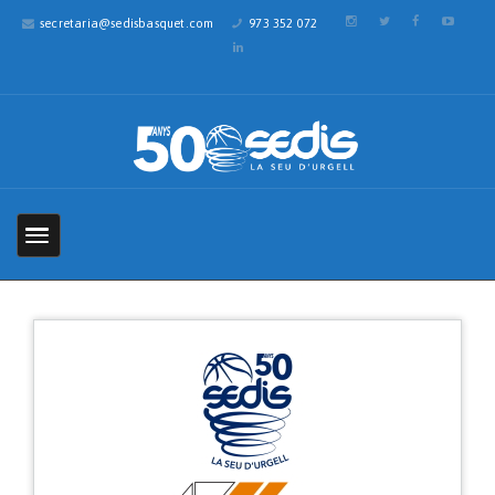
secretaria@sedisbasquet.com
973 352 072