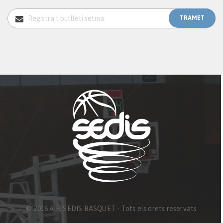
© 2016 A.E. SEDIS BASQUET - Tots els drets reservats