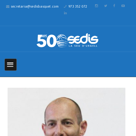
secretaria@sedisbasquet.com
973 352 072