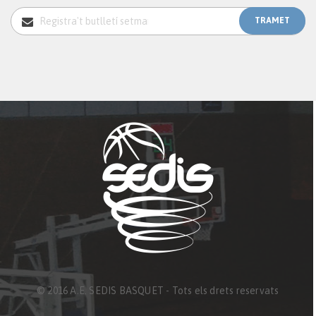
© 2016 A.E. SEDIS BASQUET - Tots els drets reservats