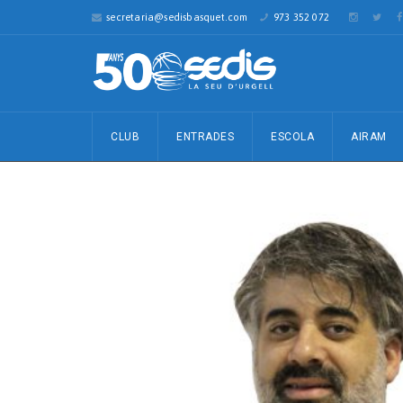
secretaria@sedisbasquet.com
973 352 072
CLUB
ENTRADES
ESCOLA
AIRAM