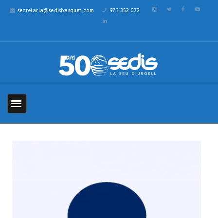
secretaria@sedisbasquet.com
973 352 072