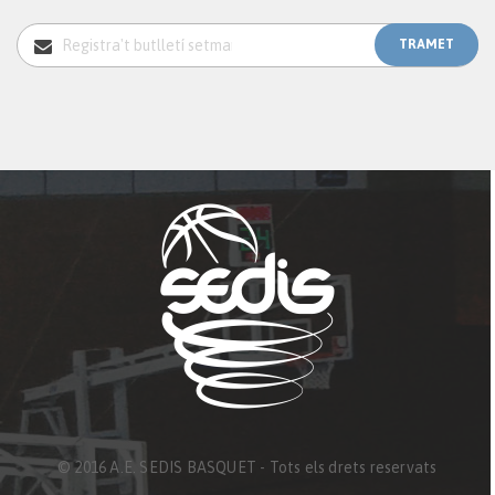
© 2016 A.E. SEDIS BASQUET - Tots els drets reservats