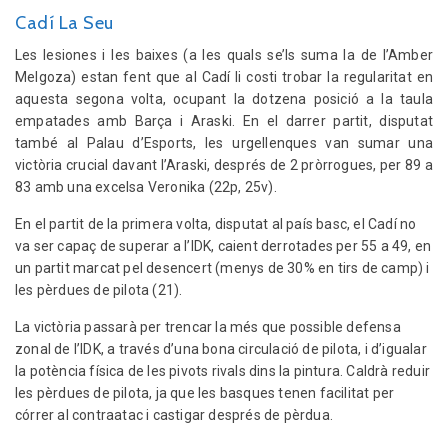
Cadí La Seu
Les lesiones i les baixes (a les quals se’ls suma la de l’Amber
Melgoza) estan fent que al Cadí li costi trobar la regularitat en
aquesta segona volta, ocupant la dotzena posició a la taula
empatades amb Barça i Araski. En el darrer partit, disputat
també al Palau d’Esports, les urgellenques van sumar una
victòria crucial davant l’Araski, després de 2 pròrrogues, per 89 a
83 amb una excelsa Veronika (22p, 25v).
En el partit de la primera volta, disputat al país basc, el Cadí no
va ser capaç de superar a l’IDK, caient derrotades per 55 a 49, en
un partit marcat pel desencert (menys de 30% en tirs de camp) i
les pèrdues de pilota (21).
La victòria passarà per trencar la més que possible defensa
zonal de l’IDK, a través d’una bona circulació de pilota, i d’igualar
la potència física de les pivots rivals dins la pintura. Caldrà reduir
les pèrdues de pilota, ja que les basques tenen facilitat per
córrer al contraatac i castigar després de pèrdua.