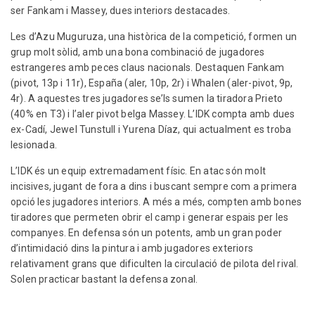
ser Fankam i Massey, dues interiors destacades.
Les d’Azu Muguruza, una històrica de la competició, formen un
grup molt sòlid, amb una bona combinació de jugadores
estrangeres amb peces claus nacionals. Destaquen Fankam
(pivot, 13p i 11r), España (aler, 10p, 2r) i Whalen (aler-pivot, 9p,
4r). A aquestes tres jugadores se’ls sumen la tiradora Prieto
(40% en T3) i l’aler pivot belga Massey. L’IDK compta amb dues
ex-Cadí, Jewel Tunstull i Yurena Díaz, qui actualment es troba
lesionada.
L’IDK és un equip extremadament físic. En atac són molt
incisives, jugant de fora a dins i buscant sempre com a primera
opció les jugadores interiors. A més a més, compten amb bones
tiradores que permeten obrir el camp i generar espais per les
companyes. En defensa són un potents, amb un gran poder
d’intimidació dins la pintura i amb jugadores exteriors
relativament grans que dificulten la circulació de pilota del rival.
Solen practicar bastant la defensa zonal.