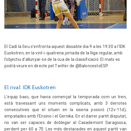
El Cadí la Seu s’enfronta aquest dissabte dia 9 a les 19:30 a l’IDK
Euskotren, en la vint-i-quatrena jornada de la lliga regular, amb
l’objectiu d’allunyar-se de la cua de la classificació. El matx es
podrà veure en directe pel Twitter de @BaloncestoESP.
El rival: IDK Euskotren
L’equip basc, que havia començat la temporada com un tren,
està travessant uns moments complicats, amb 3 derrotes
consecutives que el situen en la sisena posició (12v-11d),
empatades amb l’Ensino i el Gernika. En el darrer partit disputat,
no van ser capaces de doblegar al Casademont Saragossa,
perdent per 60 a 70. Les més destacades en aquest partit van