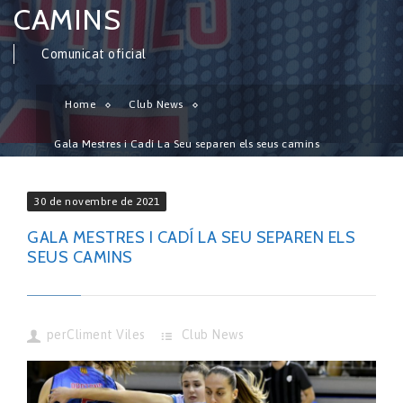
CAMINS
Comunicat oficial
Home
Club News
Gala Mestres i Cadí La Seu separen els seus camins
30 de novembre de 2021
GALA MESTRES I CADÍ LA SEU SEPAREN ELS
SEUS CAMINS
per
Climent Viles
Club News