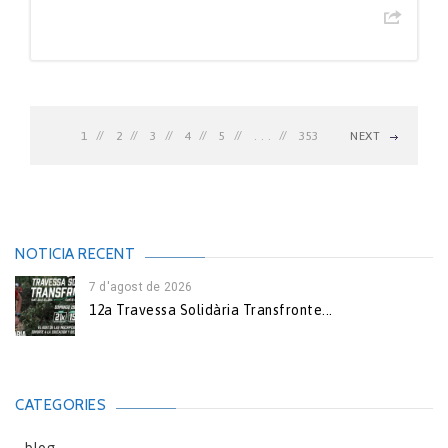
1
2
3
4
5
. . .
353
NEXT
NOTICIA RECENT
7 d'agost de 2026
12a Travessa Solidària Transfronte...
CATEGORIES