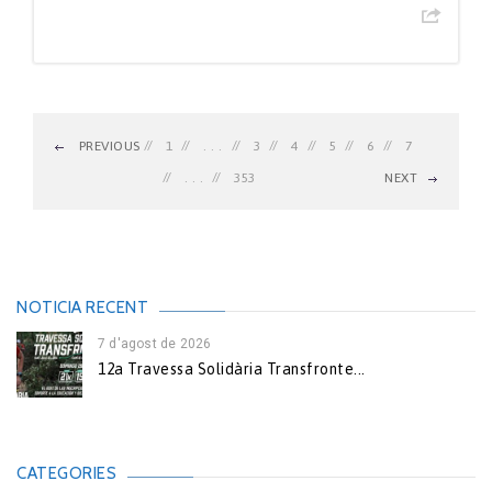
PREVIOUS
1
. . .
3
4
5
6
7
. . .
353
NEXT
NOTICIA RECENT
7 d'agost de 2026
12a Travessa Solidària Transfronte...
CATEGORIES