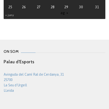
25
26
27
28
29
30
31
ag. »
« juny
ON SOM
Palau d'Esports
Avinguda del Camí Ral de Cerdanya, 31
25700
La Seu d'Urgell
LLeida