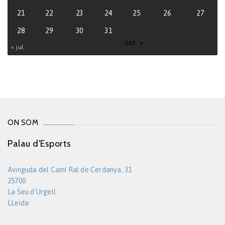
21
22
23
24
25
26
27
28
29
30
31
set. »
« jul.
ON SOM
Palau d'Esports
Avinguda del Camí Ral de Cerdanya, 31
25700
La Seu d'Urgell
LLeida