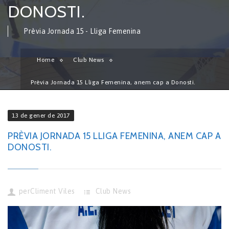
DONOSTI.
Prèvia Jornada 15 - Lliga Femenina
Home
Club News
Prèvia Jornada 15 Lliga Femenina, anem cap a Donosti.
13 de gener de 2017
PRÈVIA JORNADA 15 LLIGA FEMENINA, ANEM CAP A
DONOSTI.
per
Climent Viles
Club News