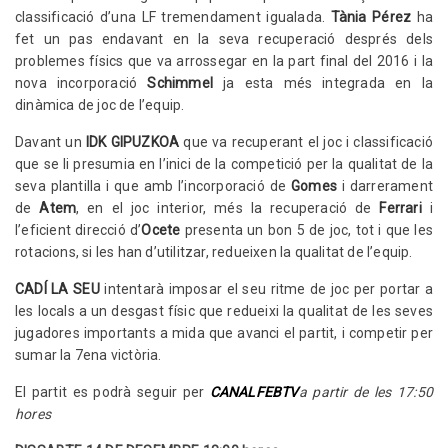
classificació d’una LF tremendament igualada.
Tània Pérez
ha
fet un pas endavant en la seva recuperació després dels
problemes físics que va arrossegar en la part final del 2016 i la
nova incorporació
Schimmel
ja esta més integrada en la
dinàmica de joc de l’equip.
Davant un
IDK GIPUZKOA
que va recuperant el joc i classificació
que se li presumia en l’inici de la competició per la qualitat de la
seva plantilla i que amb l’incorporació de
Gomes
i darrerament
de
Atem
, en el joc interior, més la recuperació de
Ferrari
i
l’eficient direcció d’
Ocete
presenta un bon 5 de joc, tot i que les
rotacions, si les han d’utilitzar, redueixen la qualitat de l’equip.
CADÍ LA SEU
intentarà imposar el seu ritme de joc per portar a
les locals a un desgast físic que redueixi la qualitat de les seves
jugadores importants a mida que avanci el partit, i competir per
sumar la 7ena victòria.
El partit es podrà seguir per
CANALFEBTV
a partir de les 17:50
hores