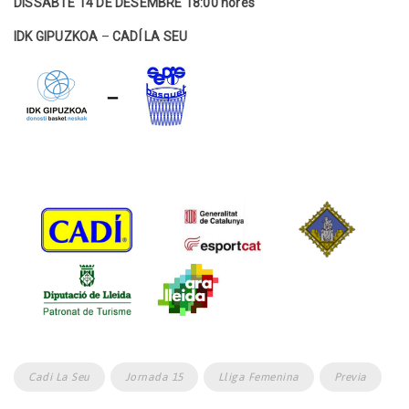
DISSABTE 14 DE DESEMBRE 18:00 hores
IDK GIPUZKOA
–
CADÍ LA SEU
Cadi La Seu
Jornada 15
Lliga Femenina
Previa