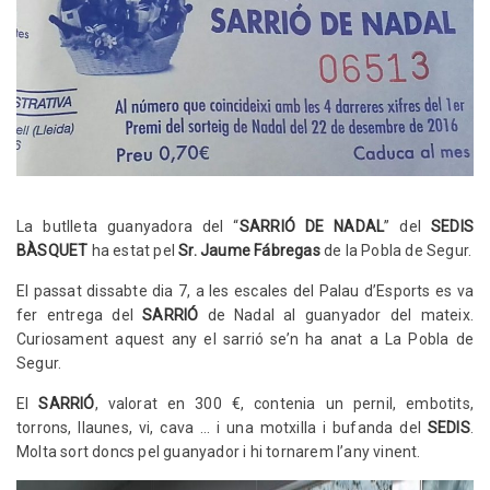
La butlleta guanyadora del “
SARRIÓ DE NADAL
” del
SEDIS
BÀSQUET
ha estat pel
Sr. Jaume Fábregas
de la Pobla de Segur.
El passat dissabte dia 7, a les escales del Palau d’Esports es va
fer entrega del
SARRIÓ
de Nadal al guanyador del mateix.
Curiosament aquest any el sarrió se’n ha anat a La Pobla de
Segur.
El
SARRIÓ
, valorat en 300 €, contenia un pernil, embotits,
torrons, llaunes, vi, cava … i una motxilla i bufanda del
SEDIS
.
Molta sort doncs pel guanyador i hi tornarem l’any vinent.