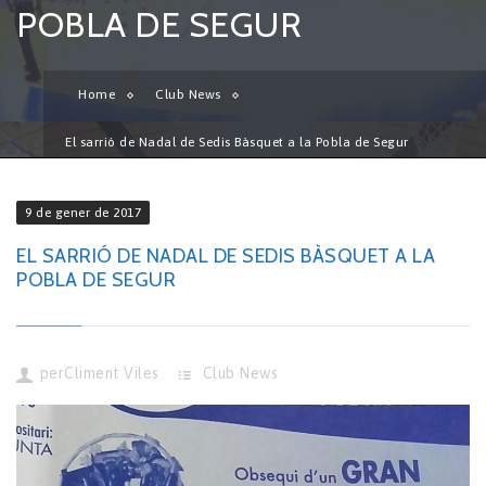
POBLA DE SEGUR
Home
Club News
El sarrió de Nadal de Sedis Bàsquet a la Pobla de Segur
9 de gener de 2017
EL SARRIÓ DE NADAL DE SEDIS BÀSQUET A LA
POBLA DE SEGUR
per
Climent Viles
Club News