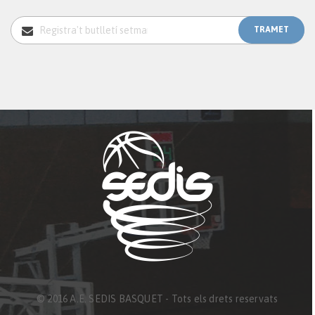
© 2016 A.E. SEDIS BASQUET - Tots els drets reservats