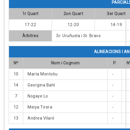
PARCIAL
1r Quart
2on Quart
3er Quart
17-22
12-20
14-19
Àrbitres
Sr. Uruñuela i Sr. Bravo
ALINEACIONS I 
Nº
Nom i Cognom
P
N
10
Marta Montoliu
-
14
Georgina Bahí
-
7
Nogaye Lo
-
12
Meiya Tirera
-
13
Andrea Vilaró
-