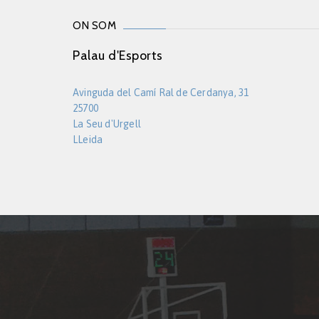
ON SOM
Palau d'Esports
Avinguda del Camí Ral de Cerdanya, 31
25700
La Seu d'Urgell
LLeida