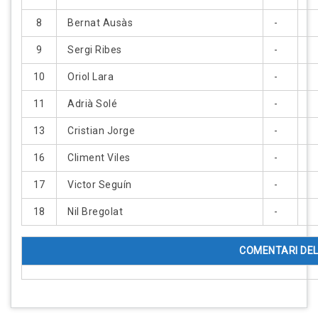
8
Bernat Ausàs
-
9
Sergi Ribes
-
10
Oriol Lara
-
11
Adrià Solé
-
13
Cristian Jorge
-
16
Climent Viles
-
17
Victor Seguín
-
18
Nil Bregolat
-
COMENTARI DEL