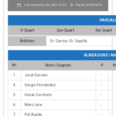
2 de desembre de 2017 19:30
PALAU D'ESPORTS
PARCIAL
1r Quart
2on Quart
3er Quart
Àrbitres
Sr. Garcia i Sr. Sapiña
ALINEACIONS I 
Nº
Nom i Cognom
P
N
1
Jordi Serrato
-
4
Sergio Fernández
-
5
Oscar Corchete
-
6
Marc Lara
-
7
Pol Ausàs
-