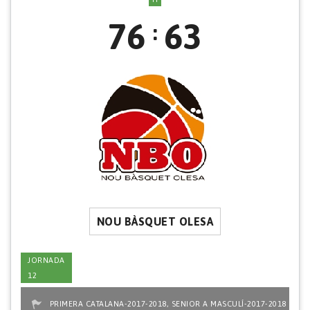
76
63
:
NOU BÀSQUET OLESA
JORNADA
12
,
PRIMERA CATALANA-2017-2018
SENIOR A MASCULÍ-2017-2018