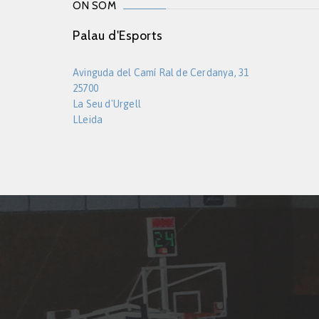
ON SOM
Palau d'Esports
Avinguda del Camí Ral de Cerdanya, 31
25700
La Seu d'Urgell
LLeida