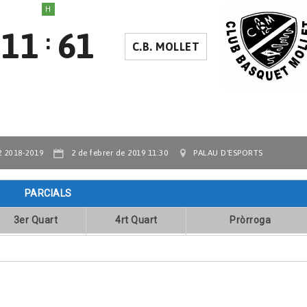
H
11
61
:
C.B. MOLLET
2 de febrer de 2019 11:30
PALAU D'ESPORTS
2 2018-2019
PARCIALS
3er Quart
4rt Quart
Pròrroga
OMENTARI DEL PARTIT