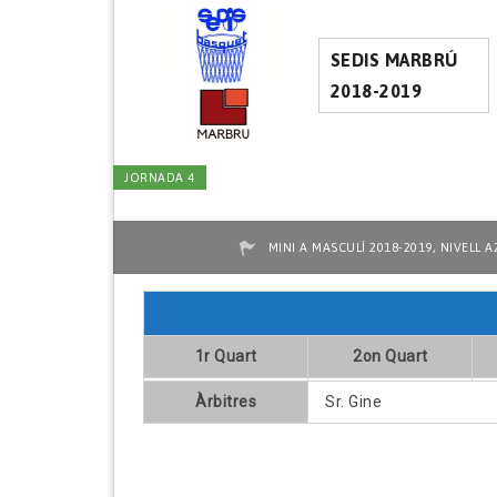
SEDIS MARBRÚ
2018-2019
JORNADA 4
,
MINI A MASCULÍ 2018-2019
NIVELL A
1r Quart
2on Quart
Àrbitres
Sr. Gine
C