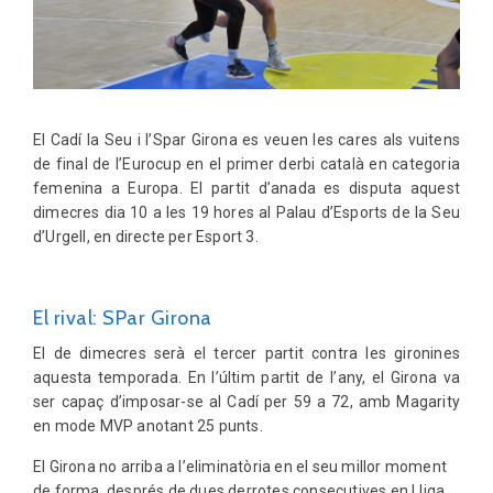
El Cadí la Seu i l’Spar Girona es veuen les cares als vuitens
de final de l’Eurocup en el primer derbi català en categoria
femenina a Europa. El partit d’anada es disputa aquest
dimecres dia 10 a les 19 hores al Palau d’Esports de la Seu
d’Urgell, en directe per Esport 3.
El rival: SPar Girona
El de dimecres serà el tercer partit contra les gironines
aquesta temporada. En l’últim partit de l’any, el Girona va
ser capaç d’imposar-se al Cadí per 59 a 72, amb Magarity
en mode MVP anotant 25 punts.
El Girona no arriba a l’eliminatòria en el seu millor moment
de forma, després de dues derrotes consecutives en Lliga,