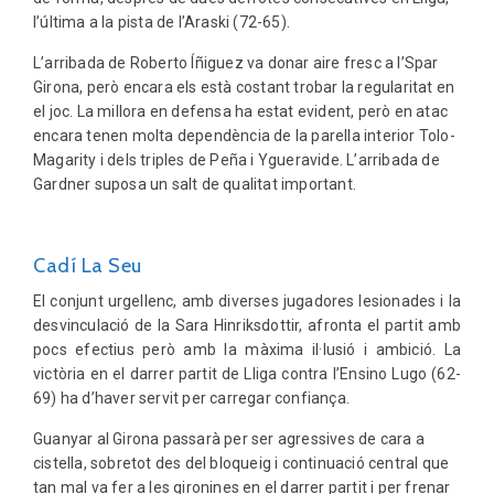
l’última a la pista de l’Araski (72-65).
L’arribada de Roberto Íñiguez va donar aire fresc a l’Spar
Girona, però encara els està costant trobar la regularitat en
el joc. La millora en defensa ha estat evident, però en atac
encara tenen molta dependència de la parella interior Tolo-
Magarity i dels triples de Peña i Ygueravide. L’arribada de
Gardner suposa un salt de qualitat important.
Cadí La Seu
El conjunt urgellenc, amb diverses jugadores lesionades i la
desvinculació de la Sara Hinriksdottir, afronta el partit amb
pocs efectius però amb la màxima il·lusió i ambició. La
victòria en el darrer partit de Lliga contra l’Ensino Lugo (62-
69) ha d’haver servit per carregar confiança.
Guanyar al Girona passarà per ser agressives de cara a
cistella, sobretot des del bloqueig i continuació central que
tan mal va fer a les gironines en el darrer partit i per frenar