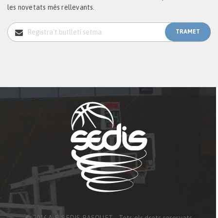
les novetats més rellevants.
© 2016 A.E. SEDIS BASQUET - Tots els drets reservats