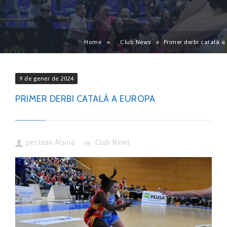
Home
Club News
Primer derbi català a
9 de gener de 2024
PRIMER DERBI CATALÀ A EUROPA
per
Joan Alsina
Club News