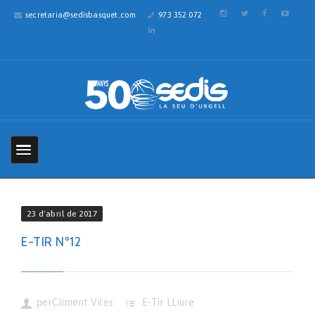
secretaria@sedisbasquet.com
973 352 072
23 d'abril de 2017
E-TIR Nº12
per
Climent Viles
E-Tir LLiure