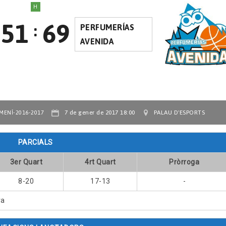
H
51
69
:
PERFUMERÍAS
AVENIDA
7 de gener de 2017 18:00
PALAU D'ESPORTS
MENÍ-2016-2017
PARCIALS
3er Quart
4rt Quart
Pròrroga
8-20
17-13
-
ra