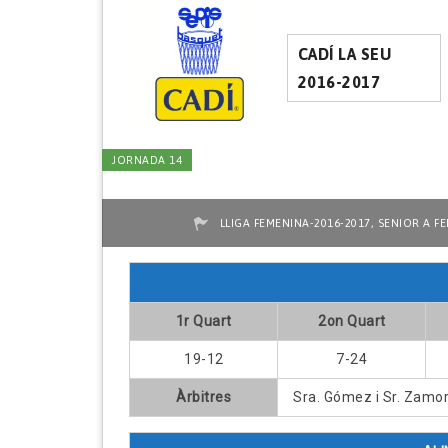
CADÍ LA SEU
2016-2017
JORNADA 14
,
LLIGA FEMENINA-2016-2017
SENIOR A FE
1r Quart
2on Quart
19-12
7-24
Àrbitres
Sra. Gómez i Sr. Zamo