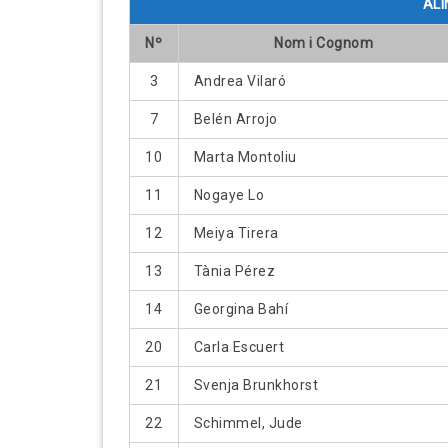
ALI
Nº
Nom i Cognom
3
Andrea Vilaró
7
Belén Arrojo
10
Marta Montoliu
11
Nogaye Lo
12
Meiya Tirera
13
Tània Pérez
14
Georgina Bahí
20
Carla Escuert
21
Svenja Brunkhorst
22
Schimmel, Jude