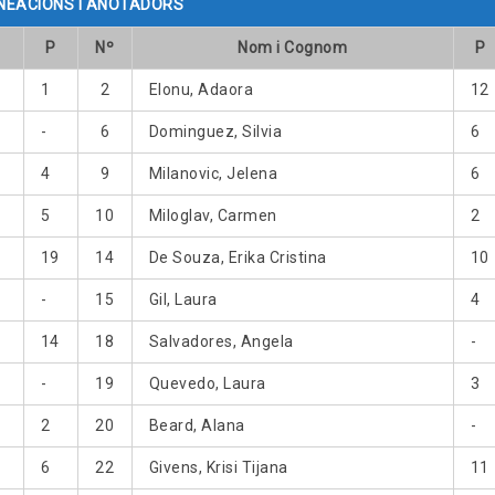
NEACIONS I ANOTADORS
P
Nº
Nom i Cognom
P
1
2
Elonu, Adaora
12
-
6
Dominguez, Silvia
6
4
9
Milanovic, Jelena
6
5
10
Miloglav, Carmen
2
19
14
De Souza, Erika Cristina
10
-
15
Gil, Laura
4
14
18
Salvadores, Angela
-
-
19
Quevedo, Laura
3
2
20
Beard, Alana
-
6
22
Givens, Krisi Tijana
11