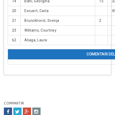
14
Bahí, Georgina
15
3
20
Escuert, Carla
4
21
Brunckhorst, Svenja
2
23
Williams, Courtney
62
Aliaga, Laura
COMENTARI DEL
COMPARTIR