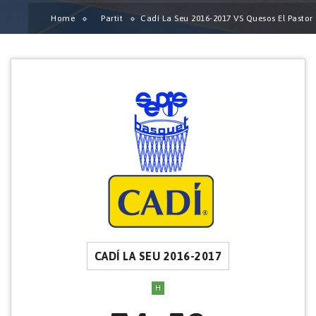
Home
Partit
Cadí La Seu 2016-2017 VS Quesos El Pastor
CADÍ LA SEU 2016-2017
H