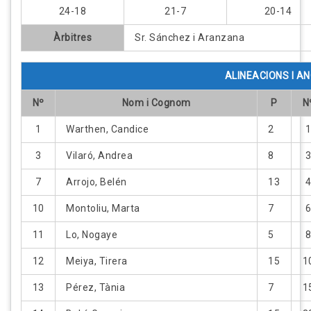
24-18
21-7
20-14
Àrbitres
Sr. Sánchez i Aranzana
ALINEACIONS I 
Nº
Nom i Cognom
P
N
1
Warthen, Candice
2
3
Vilaró, Andrea
8
7
Arrojo, Belén
13
10
Montoliu, Marta
7
11
Lo, Nogaye
5
12
Meiya, Tirera
15
1
13
Pérez, Tània
7
1