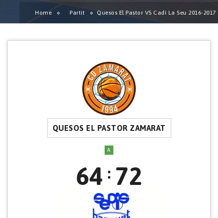
Home
Partit
Quesos El Pastor VS Cadí La Seu 2016-2017
QUESOS EL PASTOR ZAMARAT
A
64
72
: