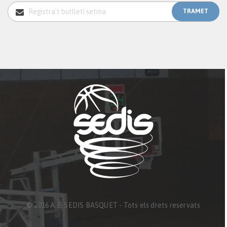
© 2016 A.E. SEDIS BASQUET - Tots els drets reservats