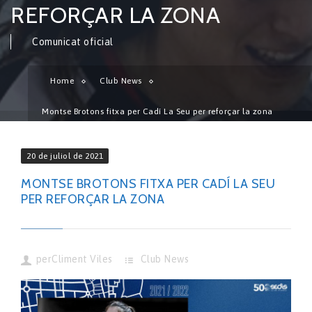
REFORÇAR LA ZONA
Comunicat oficial
Home
Club News
Montse Brotons fitxa per Cadí La Seu per reforçar la zona
20 de juliol de 2021
MONTSE BROTONS FITXA PER CADÍ LA SEU
PER REFORÇAR LA ZONA
per
Climent Viles
Club News