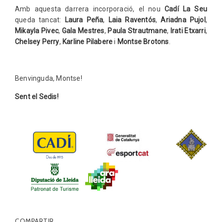
Amb aquesta darrera incorporació, el nou
Cadí La Seu
queda tancat:
Laura Peña
,
Laia Raventós
,
Ariadna Pujol
,
Mikayla Pivec
,
Gala Mestres
,
Paula Strautmane
,
Irati Etxarri
,
Chelsey Perry
,
Karline Pilabere
i
Montse Brotons
.
Benvinguda, Montse!
Sent el Sedis!
COMPARTIR