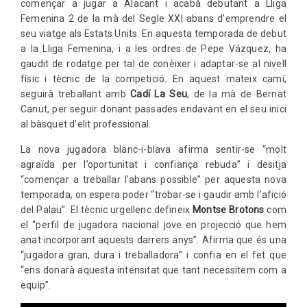
començar a jugar a Alacant i acabà debutant a Lliga
Femenina 2 de la mà del Segle XXI abans d’emprendre el
seu viatge als Estats Units. En aquesta temporada de debut
a la Lliga Femenina, i a les ordres de Pepe Vázquez, ha
gaudit de rodatge per tal de conèixer i adaptar-se al nivell
físic i tècnic de la competició. En aquest mateix camí,
seguirà treballant amb
Cadí La Seu
, de la mà de Bernat
Canut, per seguir donant passades endavant en el seu inici
al bàsquet d’elit professional.
La nova jugadora blanc-i-blava afirma sentir-se “molt
agraïda per l’oportunitat i confiança rebuda” i desitja
“començar a treballar l’abans possible” per aquesta nova
temporada, on espera poder “trobar-se i gaudir amb l’afició
del Palau”. El tècnic urgellenc defineix
Montse Brotons
com
el “perfil de jugadora nacional jove en projecció que hem
anat incorporant aquests darrers anys”. Afirma que és una
“jugadora gran, dura i treballadora” i confia en el fet que
“ens donarà aquesta intensitat que tant necessitem com a
equip”.