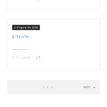
6 d'agost de 2026
E-Tir nº11
E-Tir LLiure
1
2
NEXT