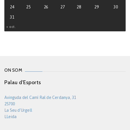
24
25
26
27
28
29
30
31
« oct.
ON SOM
Palau d'Esports
Avinguda del Camí Ral de Cerdanya, 31
25700
La Seu d'Urgell
LLeida