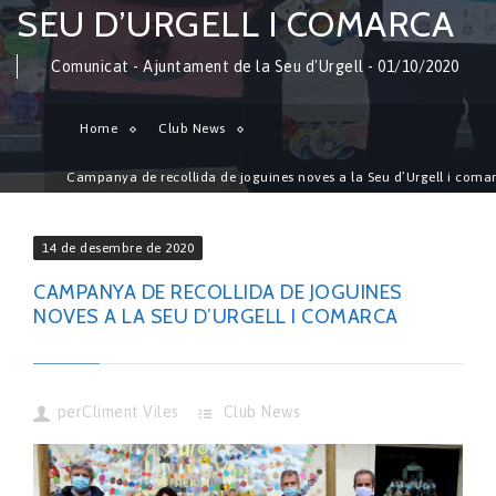
SEU D’URGELL I COMARCA
Comunicat - Ajuntament de la Seu d'Urgell - 01/10/2020
Home
Club News
Campanya de recollida de joguines noves a la Seu d’Urgell i coma
14 de desembre de 2020
CAMPANYA DE RECOLLIDA DE JOGUINES
NOVES A LA SEU D’URGELL I COMARCA
per
Climent Viles
Club News