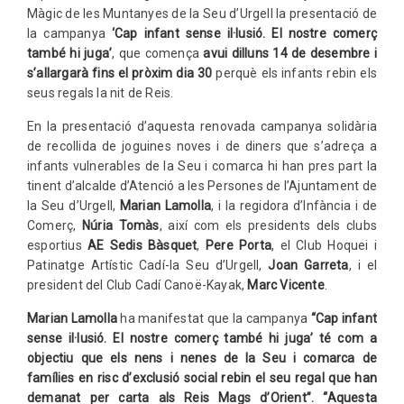
Màgic de les Muntanyes de la Seu d’Urgell la presentació de
la campanya
‘Cap infant sense il·lusió. El nostre comerç
també hi juga’
, que comença
avui dilluns 14 de desembre i
s’allargarà fins el pròxim dia 30
perquè els infants rebin els
seus regals la nit de Reis.
En la presentació d’aquesta renovada campanya solidària
de recollida de joguines noves i de diners que s’adreça a
infants vulnerables de la Seu i comarca hi han pres part la
tinent d’alcalde d’Atenció a les Persones de l’Ajuntament de
la Seu d’Urgell,
Marian Lamolla
, i la regidora d’Infància i de
Comerç,
Núria Tomàs
, així com els presidents dels clubs
esportius
AE Sedis Bàsquet
,
Pere Porta
, el Club Hoquei i
Patinatge Artístic Cadí-la Seu d’Urgell,
Joan Garreta
, i el
president del Club Cadí Canoë-Kayak,
Marc Vicente
.
Marian Lamolla
ha manifestat que la campanya
“Cap infant
sense il·lusió. El nostre comerç també hi juga’ té com a
objectiu que els nens i nenes de la Seu i comarca de
famílies en risc d’exclusió social rebin el seu regal que han
demanat per carta als Reis Mags d’Orient”. “Aquesta