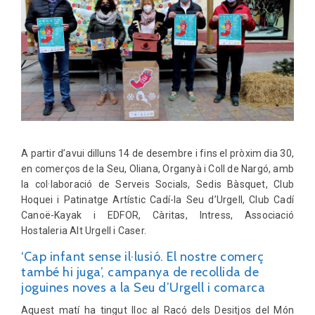
A partir d’avui dilluns 14 de desembre i fins el pròxim dia 30,
en comerços de la Seu, Oliana, Organyà i Coll de Nargó, amb
la col·laboració de Serveis Socials, Sedis Bàsquet, Club
Hoquei i Patinatge Artístic Cadí-la Seu d’Urgell, Club Cadí
Canoë-Kayak i EDFOR, Càritas, Intress, Associació
Hostaleria Alt Urgell i Caser.
‘Cap infant sense il·lusió. El nostre comerç
també hi juga’, campanya de recollida de
joguines noves a la Seu d’Urgell i comarca
Aquest matí ha tingut lloc al Racó dels Desitjos del Món