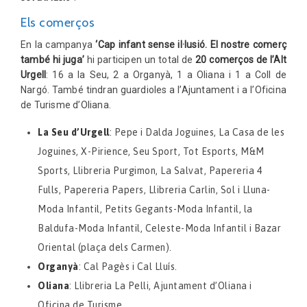
Els comerços
En la campanya
‘Cap infant sense il·lusió. El nostre comerç
també hi juga’
hi participen un total de
20 comerços de l’Alt
Urgell
: 16 a la Seu, 2 a Organyà, 1 a Oliana i 1 a Coll de
Nargó. També tindran guardioles a l’Ajuntament i a l’Oficina
de Turisme d’Oliana.
La Seu d’Urgell
: Pepe i Dalda Joguines, La Casa de les
Joguines, X-Pirience, Seu Sport, Tot Esports, M&M
Sports, Llibreria Purgimon, La Salvat, Papereria 4
Fulls, Papereria Papers, Llibreria Carlin, Sol i Lluna-
Moda Infantil, Petits Gegants-Moda Infantil, la
Baldufa-Moda Infantil, Celeste-Moda Infantil i Bazar
Oriental (plaça dels Carmen).
Organyà
: Cal Pagès i Cal Lluís.
Oliana
: Llibreria La Pelli, Ajuntament d’Oliana i
Oficina de Turisme.