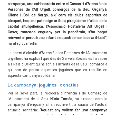
campanya, una col·laboració entre el Consorci d’Atenció a la
Persones de l‘Alt Urgell, comerços de la Seu, Organyà,
Oliana i Coll de Nargó, així com els clubs esportius de
bàsquet, hoquei i patinatge artístic, piragüisme i futbol de la
capital alturgellenca, l’Associació Hostaleria Alt Urgell i
Caser, marcada enguany per la pandèmia, s’ha hagut
reinventar perquè cap infant es quedi sense la seva il·lusió”
,
ha afegit Lamolla.
La tinent d’alcalde d’Atenció a les Persones de l’Ajuntament
urgellenc ha explicat que des de Serveis Socials es fa saber
als Reis d’Orient quins són els infants de la Seu i comarca a
qui han de portar aquestes joguines que es recullin en
aquesta campanya solidària.
La campanya: joguines i donatius
Per la seva part, la regidora d’Infància i de Comerç de
l’Ajuntament de la Seu,
Núria Tomàs
, ha explicat com la
campanya d’enguany s’ha reconvertit a causa de l’actual
situació sanitària:
“Aquest any volíem fer una campanya