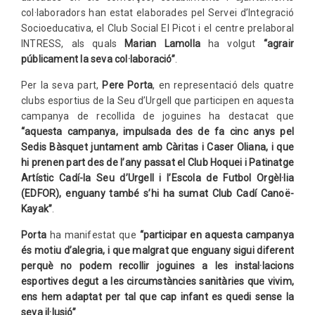
col·laboradors han estat elaborades pel Servei d’Integració
Socioeducativa, el Club Social El Picot i el centre prelaboral
INTRESS, als quals
Marian Lamolla
ha volgut
“agrair
públicament la seva col·laboració”
.
Per la seva part,
Pere Porta
, en representació dels quatre
clubs esportius de la Seu d’Urgell que participen en aquesta
campanya de recollida de joguines ha destacat que
“aquesta campanya, impulsada des de fa cinc anys pel
Sedis Bàsquet juntament amb Càritas i Caser Oliana, i que
hi prenen part des de l’any passat el Club Hoquei i Patinatge
Artístic Cadí-la Seu d’Urgell i l’Escola de Futbol Orgèl·lia
(EDFOR), enguany també s’hi ha sumat Club Cadí Canoë-
Kayak”
.
Porta
ha manifestat que
“participar en aquesta campanya
és motiu d’alegria, i que malgrat que enguany sigui diferent
perquè no podem recollir joguines a les instal·lacions
esportives degut a les circumstàncies sanitàries que vivim,
ens hem adaptat per tal que cap infant es quedi sense la
seva il·lusió”
.