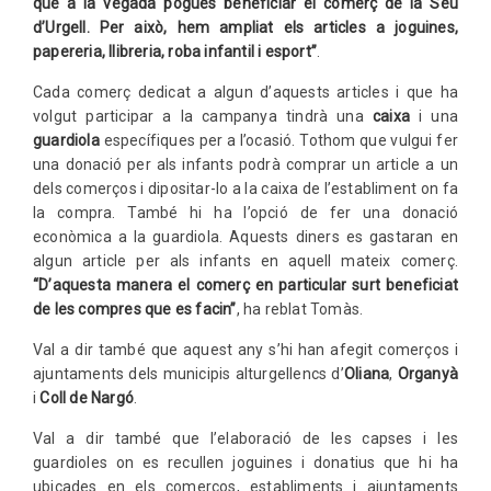
que a la vegada pogués beneficiar el comerç de la Seu
d’Urgell. Per això, hem ampliat els articles a joguines,
papereria, llibreria, roba infantil i esport”
.
Cada comerç dedicat a algun d’aquests articles i que ha
volgut participar a la campanya tindrà una
caixa
i una
guardiola
específiques per a l’ocasió. Tothom que vulgui fer
una donació per als infants podrà comprar un article a un
dels comerços i dipositar-lo a la caixa de l’establiment on fa
la compra. També hi ha l’opció de fer una donació
econòmica a la guardiola. Aquests diners es gastaran en
algun article per als infants en aquell mateix comerç.
“D’aquesta manera el comerç en particular surt beneficiat
de les compres que es facin”
, ha reblat Tomàs.
Val a dir també que aquest any s’hi han afegit comerços i
ajuntaments dels municipis alturgellencs d’
Oliana
,
Organyà
i
Coll de Nargó
.
Val a dir també que l’elaboració de les capses i les
guardioles on es recullen joguines i donatius que hi ha
ubicades en els comerços, establiments i ajuntaments