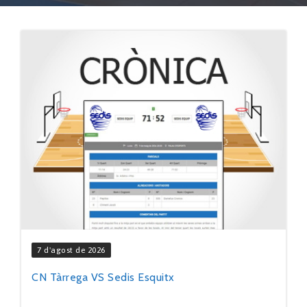
7 d'agost de 2026
CN Tàrrega VS Sedis Esquitx