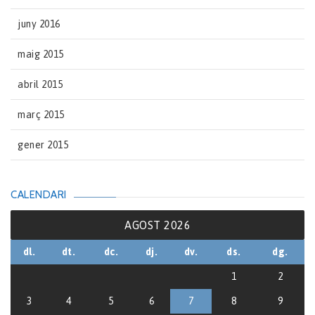
juny 2016
maig 2015
abril 2015
març 2015
gener 2015
CALENDARI
AGOST 2026
dl.
dt.
dc.
dj.
dv.
ds.
dg.
1
2
3
4
5
6
7
8
9