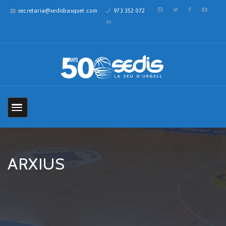
secretaria@sedisbasquet.com
973 352 072
ARXIUS