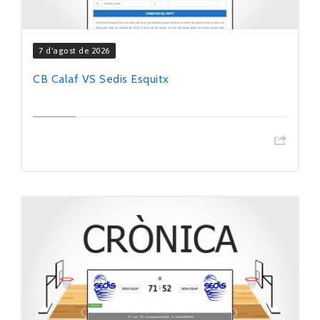
7 d'agost de 2026
CB Calaf VS Sedis Esquitx