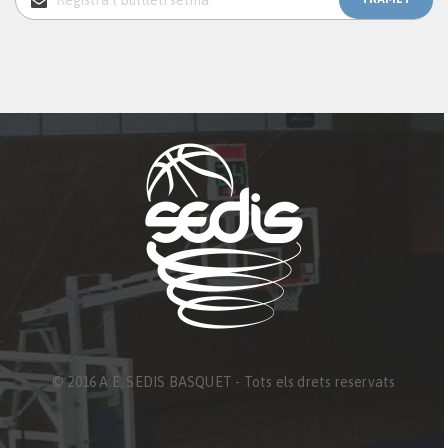
© 2016 A.E. SEDIS BASQUET - Tots els drets reservats