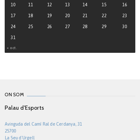
10
11
12
13
14
15
16
17
18
19
20
21
22
23
24
25
26
27
28
29
30
31
« oct.
ON SOM
Palau d'Esports
Avinguda del Camí Ral de Cerdanya, 31
25700
La Seu d'Urgell