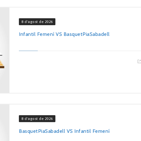
8 d'agost de 2026
Infantil Femení VS BasquetPiaSabadell
8 d'agost de 2026
BasquetPiaSabadell VS Infantil Femení