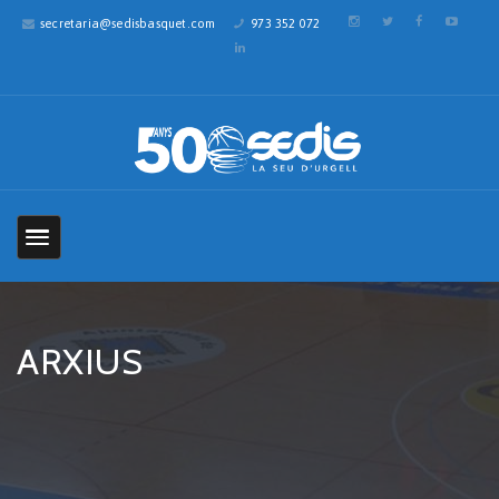
secretaria@sedisbasquet.com
973 352 072
ARXIUS