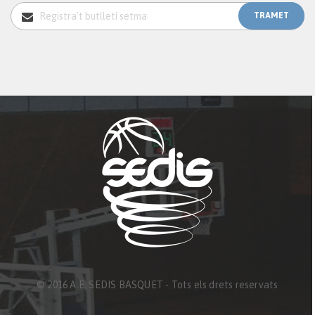
© 2016 A.E. SEDIS BASQUET - Tots els drets reservats