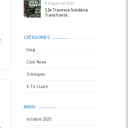
6 d'agost de 2026
12a Travessa Solidària
Transfronte...
CATEGORIES
blog
Club News
Cròniques
E-Tir LLiure
ARXIU
octubre 2025