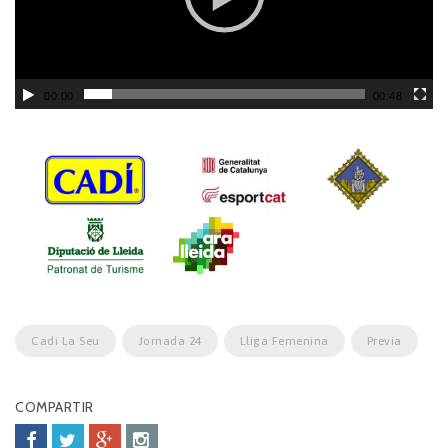
00:00
00:48
Cadi La Seu
Jornada 24
Lliga Femenina
Previa
COMPARTIR