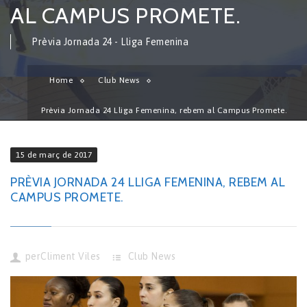
AL CAMPUS PROMETE.
Prèvia Jornada 24 - Lliga Femenina
Home
Club News
Prèvia Jornada 24 Lliga Femenina, rebem al Campus Promete.
15 de març de 2017
PRÈVIA JORNADA 24 LLIGA FEMENINA, REBEM AL
CAMPUS PROMETE.
per
Climent Viles
Club News