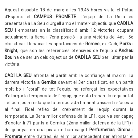
Aquest dissabte 18 de març a les 19:45 hores visita el Palau
d’Esports el
CAMPUS PROMETE
. L’equip de La Rioja es
presentarà a La Seu d’Urgell amb el mateix objectiu que
CADÍ LA
SEU
i empatats en la classificació amb 12 victòries ocupant
actualment la 6ena i 7ena posició i a una victòria del 4at i 5e
classificat. Rebaixar les aportacions de
Romeo
, ex-Cadi,
Parks
i
Knight
, que són les referencies ofensives de l’equip d’
Andreu
Bou
ha de ser un dels objectius de
CADÍ LA SEU
per lluitar per la
victòria.
CADÍ LA SEU
afronta el partit amb la confiança al màxim. La
darrera victòria a
Gernika
davant el 3er classificat, en un partit
molt bo i “coral” de tot l’equip, ha reforçat les expectatives
d’allargar la temporada de l’equip, que esta trobant la regularitat
i el bon joc a mida que la temporada ha anat passant i s’acosta
al final. Fidel reflex del creixement de l’equip durant la
temporada. La 3era millor defensa de la LF1, que va ser capaç
d’anotar-li 71 punts a Gernika (2ona millor defensa de la LF1) i
de guanyar en una pista on han caigut
Perfumerias
,
Girona
i
Promete
entre d’altres, és el millor antecedent per afrontar el