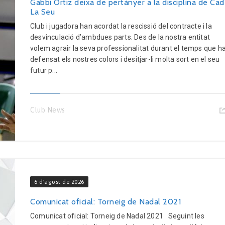
Gabbi Ortiz deixa de pertànyer a la disciplina de Cad
La Seu
Club i jugadora han acordat la rescissió del contracte i la
desvinculació d’ambdues parts. Des de la nostra entitat
volem agrair la seva professionalitat durant el temps que h
defensat els nostres colors i desitjar-li molta sort en el seu
futur p...
Club News
6 d'agost de 2026
Comunicat oficial: Torneig de Nadal 2021
Comunicat oficial: Torneig de Nadal 2021 Seguint les