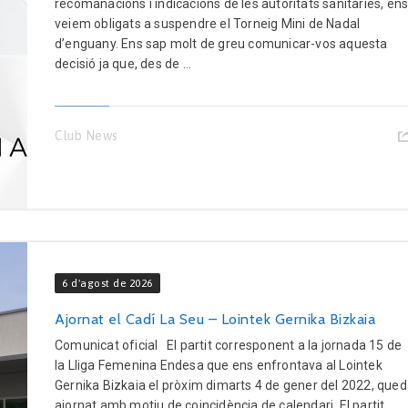
recomanacions i indicacions de les autoritats sanitàries, en
veiem obligats a suspendre el Torneig Mini de Nadal
d’enguany. Ens sap molt de greu comunicar-vos aquesta
decisió ja que, des de ...
Club News
6 d'agost de 2026
Ajornat el Cadí La Seu – Lointek Gernika Bizkaia
Comunicat oficial El partit corresponent a la jornada 15 de
la Lliga Femenina Endesa que ens enfrontava al Lointek
Gernika Bizkaia el pròxim dimarts 4 de gener del 2022, que
ajornat amb motiu de coincidència de calendari. El partit