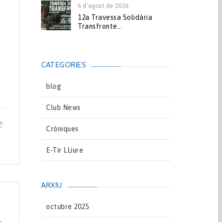
6 d'agost de 2026
12a Travessa Solidària
Transfronte...
CATEGORIES
blog
Club News
Cròniques
E-Tir LLiure
ARXIU
octubre 2025