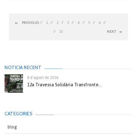
PREVIOUS
1
2
3
4
5
6
. . .
15
NEXT
NOTICIA RECENT
8 d'agost de 2026
12a Travessa Solidària Transfronte...
CATEGORIES
blog