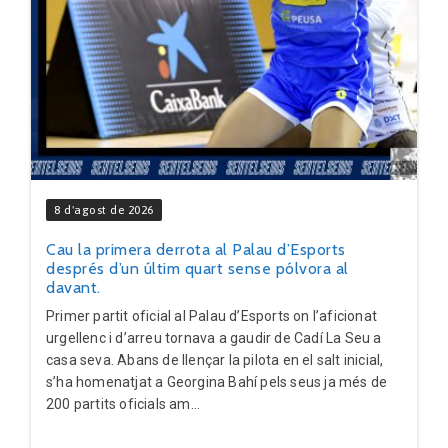
8 d'agost de 2026
Cau la primera derrota al Palau d’Esports
després d’un últim quart sense pólvora al
davant.
Primer partit oficial al Palau d’Esports on l’aficionat
urgellenc i d’arreu tornava a gaudir de Cadí La Seu a
casa seva. Abans de llençar la pilota en el salt inicial,
s’ha homenatjat a Georgina Bahí pels seus ja més de
200 partits oficials am...