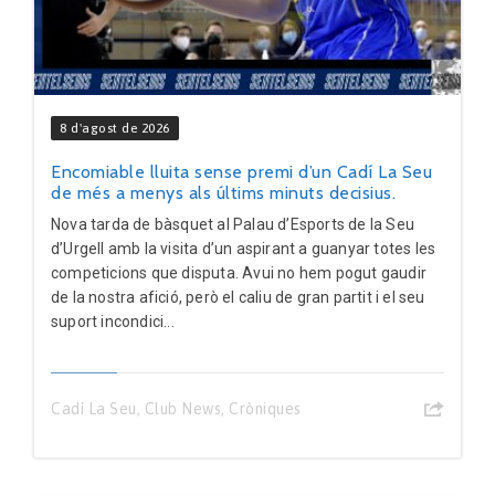
8 d'agost de 2026
Encomiable lluita sense premi d’un Cadí La Seu
de més a menys als últims minuts decisius.
Nova tarda de bàsquet al Palau d’Esports de la Seu
d’Urgell amb la visita d’un aspirant a guanyar totes les
competicions que disputa. Avui no hem pogut gaudir
de la nostra afició, però el caliu de gran partit i el seu
suport incondici...
Cadí La Seu
,
Club News
,
Cròniques