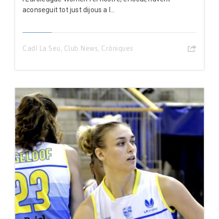
aconseguit tot just dijous a l...
Cadí La Seu
,
Club News
,
Cròniques