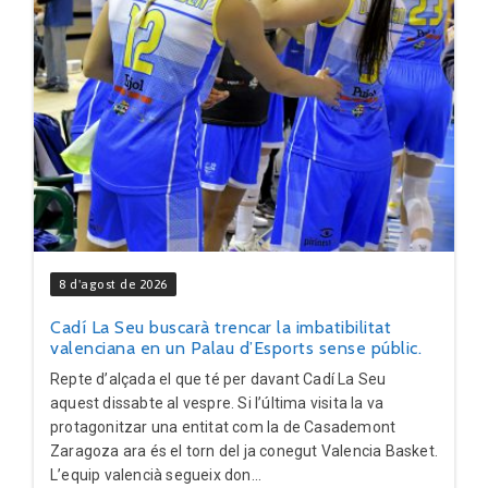
8 d'agost de 2026
Cadí La Seu buscarà trencar la imbatibilitat
valenciana en un Palau d’Esports sense públic.
Repte d’alçada el que té per davant Cadí La Seu
aquest dissabte al vespre. Si l’última visita la va
protagonitzar una entitat com la de Casademont
Zaragoza ara és el torn del ja conegut Valencia Basket.
L’equip valencià segueix don...