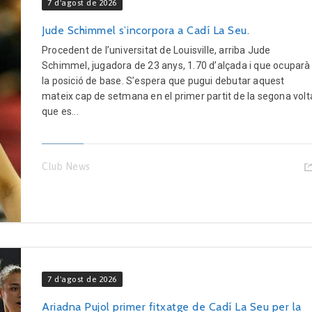
7 d'agost de 2026
Jude Schimmel s’incorpora a Cadí La Seu.
Procedent de l’universitat de Louisville, arriba Jude
Schimmel, jugadora de 23 anys, 1.70 d’alçada i que ocuparà
la posició de base. S’espera que pugui debutar aquest
mateix cap de setmana en el primer partit de la segona volt
que es...
Club News
7 d'agost de 2026
Ariadna Pujol primer fitxatge de Cadí La Seu per la