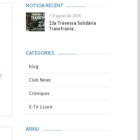
NOTICIA RECENT
7 d'agost de 2026
12a Travessa Solidària
Transfronte...
CATEGORIES
blog
Club News
Cròniques
E-Tir LLiure
ARXIU