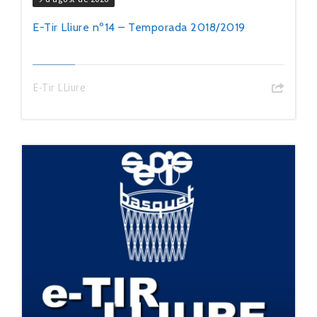
E-Tir Lliure nº14 – Temporada 2018/2019
E-Tir LLiure