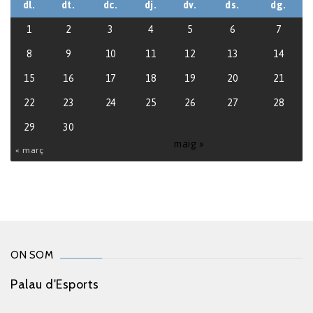
dl.
dt.
dc.
dj.
dv.
ds.
dg.
1
2
3
4
5
6
7
8
9
10
11
12
13
14
15
16
17
18
19
20
21
22
23
24
25
26
27
28
29
30
maig »
« març
ON SOM
Palau d'Esports