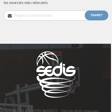
les novetats més rellevants.
© 2016 A.E. SEDIS BASQUET - Tots els drets reservats