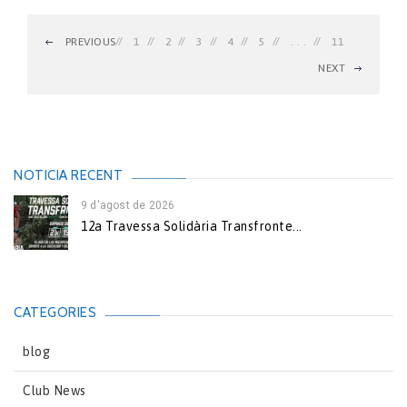
PREVIOUS
1
2
3
4
5
. . .
11
NEXT
NOTICIA RECENT
9 d'agost de 2026
12a Travessa Solidària Transfronte...
CATEGORIES
blog
Club News