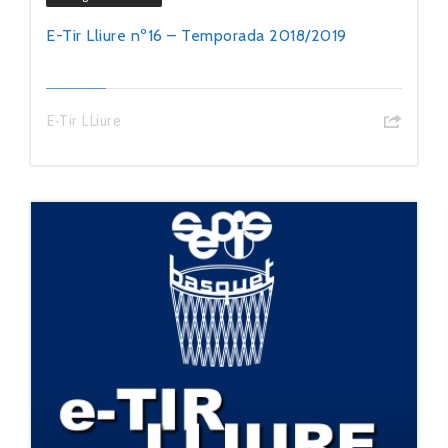
E-Tir Lliure nº16 – Temporada 2018/2019
E-Tir LLiure