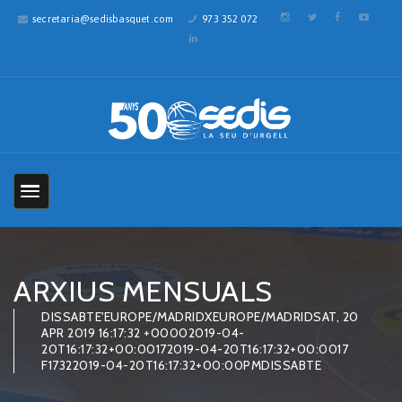
secretaria@sedisbasquet.com
973 352 072
ARXIUS MENSUALS
DISSABTE'EUROPE/MADRIDXEUROPE/MADRIDSAT, 20
APR 2019 16:17:32 +00002019-04-
20T16:17:32+00:00172019-04-20T16:17:32+00:0017
F17322019-04-20T16:17:32+00:00PMDISSABTE