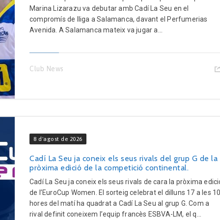
Marina Lizarazu va debutar amb Cadí La Seu en el
compromís de lliga a Salamanca, davant el Perfumerias
Avenida. A Salamanca mateix va jugar a...
Club News
8 d'agost de 2026
Cadí La Seu ja coneix els seus rivals del grup G de la
pròxima edició de la competició continental.
Cadí La Seu ja coneix els seus rivals de cara la pròxima edici
de l’EuroCup Women. El sorteig celebrat el dilluns 17 a les 1
hores del matí ha quadrat a Cadí La Seu al grup G. Com a
rival definit coneixem l’equip francès ESBVA-LM, el q...