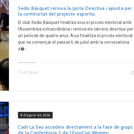
Sedis Bàsquet renova la Junta Directiva i aposta per
la continuïtat del projecte esportiu.
El club Sedis Bàsquet finalitza avui el procés electoral amb
l’Assemblea extraordinària i renova els càrrecs directius per
un període de quatre anys. Avui finalitza el procés electoral
que va començar el passat 6 de juliol amb la convocatòria
d�...
Club News
8 d'agost de 2026
Cadí La Seu accedeix directament a la fase de grups
de la Conferència 2 de l’EuroCup Women.