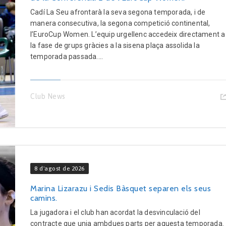
Cadí La Seu afrontarà la seva segona temporada, i de
manera consecutiva, la segona competició continental,
l’EuroCup Women. L’equip urgellenc accedeix directament a
la fase de grups gràcies a la sisena plaça assolida la
temporada passada....
Club News
8 d'agost de 2026
Marina Lizarazu i Sedis Bàsquet separen els seus
camins.
La jugadora i el club han acordat la desvinculació del
contracte que unia ambdues parts per aquesta temporada.