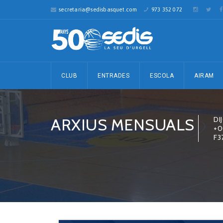
secretaria@sedisbasquet.com
973 352 072
CLUB
ENTRADES
ESCOLA
AIRAM
ARXIUS MENSUALS
DI
+0
F3