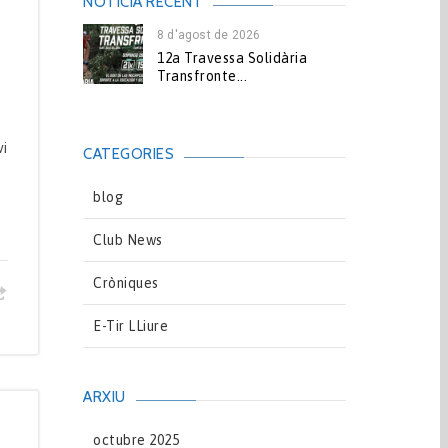
NOTICIA RECENT
8 d'agost de 2026
12a Travessa Solidària
Transfronte...
e
vi
CATEGORIES
blog
Club News
Cròniques
E-Tir LLiure
ARXIU
octubre 2025