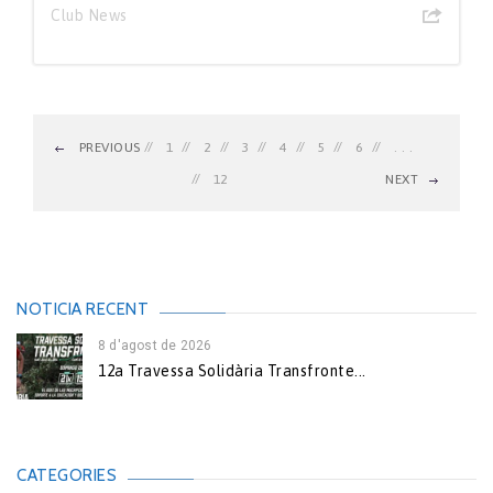
Club News
PREVIOUS
1
2
3
4
5
6
. . .
12
NEXT
NOTICIA RECENT
8 d'agost de 2026
12a Travessa Solidària Transfronte...
CATEGORIES