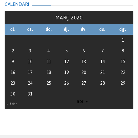
CALENDARI
MARÇ 2020
dl.
dt.
dc.
dj.
dv.
ds.
dg.
1
2
3
4
5
6
7
8
9
10
11
12
13
14
15
16
17
18
19
20
21
22
23
24
25
26
27
28
29
30
31
abr. »
« febr.