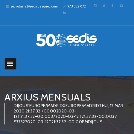
secretaria@sedisbasquet.com
973 352 072
ARXIUS MENSUALS
DIJOUS'EUROPE/MADRIDXEUROPE/MADRIDTHU, 12 MAR
2020 21:37:32 +00002020-03-
12T21:37:32+00:00372020-03-12T21:37:32+00:0037
F37322020-03-12T21:37:32+00:00PMDIJOUS