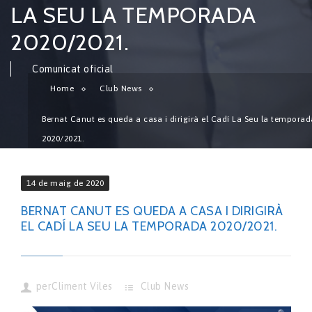
LA SEU LA TEMPORADA
2020/2021.
Comunicat oficial
Home
Club News
Bernat Canut es queda a casa i dirigirà el Cadí La Seu la temporad
2020/2021.
14 de maig de 2020
BERNAT CANUT ES QUEDA A CASA I DIRIGIRÀ
EL CADÍ LA SEU LA TEMPORADA 2020/2021.
per
Climent Viles
Club News