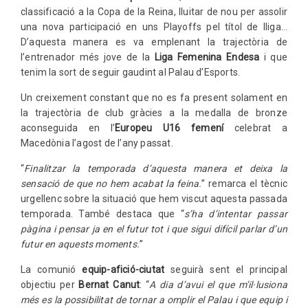
classificació a la Copa de la Reina, lluitar de nou per assolir
una nova participació en uns Playoffs pel títol de lliga…
D’aquesta manera es va emplenant la trajectòria de
l’entrenador més jove de la
Liga Femenina Endesa
i que
tenim la sort de seguir gaudint al Palau d’Esports.
Un creixement constant que no es fa present solament en
la trajectòria de club gràcies a la medalla de bronze
aconseguida en l’
Europeu U16 femení
celebrat a
Macedònia l’agost de l’any passat.
“
Finalitzar la temporada d’aquesta manera et deixa la
sensació de que no hem acabat la feina.
” remarca el tècnic
urgellenc sobre la situació que hem viscut aquesta passada
temporada. També destaca que “
s’ha d’intentar passar
pàgina i pensar ja en el futur tot i que sigui difícil parlar d’un
futur en aquests moments.
”
La comunió
equip-afició-ciutat
seguirà sent el principal
objectiu per
Bernat Canut
: “
A dia d’avui el que m’il·lusiona
més es la possibilitat de tornar a omplir el Palau i que equip i