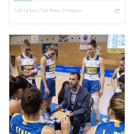
Cadí La Seu
,
Club News
,
Cròniques