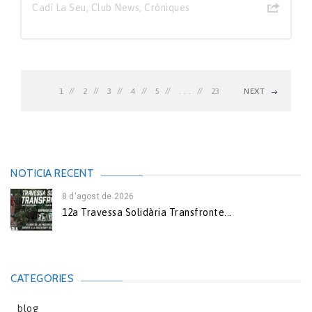
Cadí La Seu
,
Club News
,
Cròniques
1
2
3
4
5
. . .
23
NEXT
NOTICIA RECENT
8 d'agost de 2026
12a Travessa Solidària Transfronte...
CATEGORIES
blog